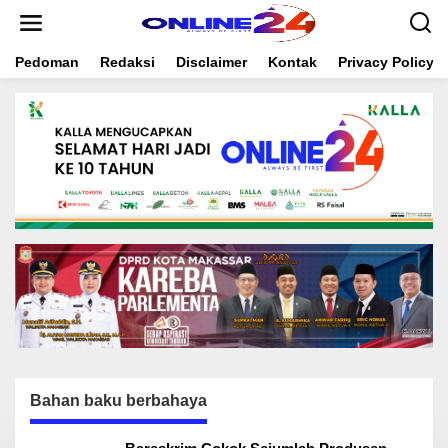
S
k
i
Pedoman
Redaksi
Disclaimer
Kontak
Privacy Policy
p
t
o
c
o
n
t
e
n
t
Bahan baku berbahaya