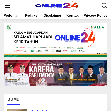
S
k
i
Pedoman
Redaksi
Disclaimer
Kontak
Privacy Policy
p
t
o
c
o
n
t
e
n
t
BUMD