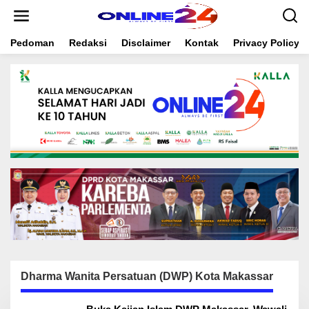
S
k
i
Pedoman
Redaksi
Disclaimer
Kontak
Privacy Policy
p
t
o
c
o
n
t
e
n
t
Dharma Wanita Persatuan (DWP) Kota Makassar