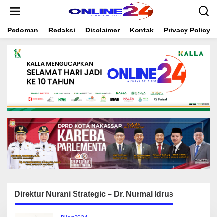
S
k
i
Pedoman
Redaksi
Disclaimer
Kontak
Privacy Policy
p
t
o
c
o
n
t
e
n
t
Direktur Nurani Strategic – Dr. Nurmal Idrus