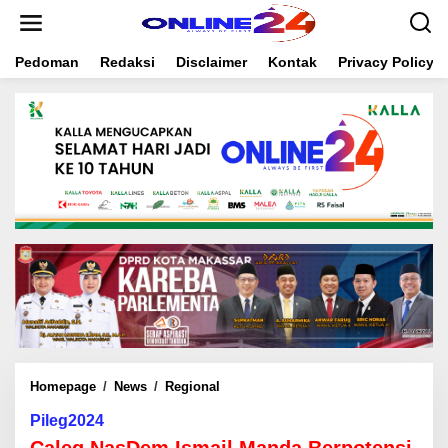
S
k
i
Pedoman
Redaksi
Disclaimer
Kontak
Privacy Policy
p
t
o
c
o
n
t
e
n
t
Homepage
/
News
/
Regional
C
a
Pileg2024
l
e