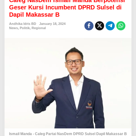
Caleg NasDem Ismail Manda Berpotensi
g
Geser Kursi Incumbent DPRD Sulsel di
N
Dapil Makassar B
a
s
Andhika Idris BD
January 18, 2024
D
News
,
Politik
,
Regional
e
m
I
s
m
a
i
l
M
a
n
d
a
B
e
r
p
o
t
Ismail Manda - Caleg Partai NasDem DPRD Sulsel Dapil Makassar B
e