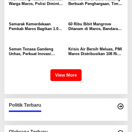
Warga Maros, Polisi Diminta
Berbuah Penghargaan, Tim
Bergerak Kejar Pelaku
SAR Dit Samapta Sulsel
Diapresiasi Basarnas
Semarak Kemerdekaan
60 Ribu Bibit Mangrove
Pemkab Maros Bagikan 1.000
Ditanam di Maros, Bandara
Bendera Merah Putih Untuk
Sultan Hasanuddin Dukung
Warga
Konservasi Pesisir
Semen Tonasa Gandeng
Krisis Air Bersih Meluas, PMI
Unhas, Perkuat Inovasi
Maros Distribusikan 108 Ribu
Industri dan Pembangunan
Liter Air
Berkelanjutan
View More
Politik Terbaru
Olahraga Terbaru