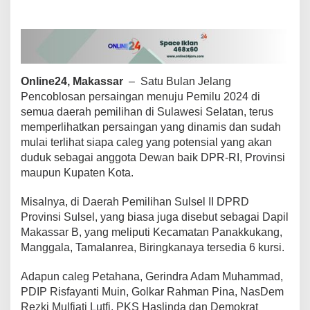
n
s
i
G
e
s
Online24, Makassar
– Satu Bulan Jelang
e
Pencoblosan persaingan menuju Pemilu 2024 di
r
K
semua daerah pemilihan di Sulawesi Selatan, terus
u
memperlihatkan persaingan yang dinamis dan sudah
r
mulai terlihat siapa caleg yang potensial yang akan
s
duduk sebagai anggota Dewan baik DPR-RI, Provinsi
i
I
maupun Kupaten Kota.
n
c
Misalnya, di Daerah Pemilihan Sulsel II DPRD
u
Provinsi Sulsel, yang biasa juga disebut sebagai Dapil
m
Makassar B, yang meliputi Kecamatan Panakkukang,
b
e
Manggala, Tamalanrea, Biringkanaya tersedia 6 kursi.
n
t
Adapun caleg Petahana, Gerindra Adam Muhammad,
D
PDIP Risfayanti Muin, Golkar Rahman Pina, NasDem
P
Rezki Mulfiati Lutfi, PKS Haslinda dan Demokrat
R