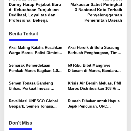
P
Danny Harap Pejabat Baru
Makassar Sabet Peringkat
o
di Kelurahaan Tunjukkan
3 Nasional Kota Terbaik
s
Dedikasi, Loyalitas dan
Penyelenggaraan
Profesional Bekerja
Pemerintah Daerah
t
n
Berita Terkait
a
v
Aksi Maling Katalis Resahkan
Aksi Heroik di Bulu Saraung
Warga Maros, Polisi Diminta
Berbuah Penghargaan, Tim
i
Bergerak Kejar Pelaku
SAR Dit Samapta Sulsel
Diapresiasi Basarnas
g
Semarak Kemerdekaan
60 Ribu Bibit Mangrove
Pemkab Maros Bagikan 1.000
Ditanam di Maros, Bandara
a
Bendera Merah Putih Untuk
Sultan Hasanuddin Dukung
t
Warga
Konservasi Pesisir
Semen Tonasa Gandeng
Krisis Air Bersih Meluas, PMI
i
Unhas, Perkuat Inovasi
Maros Distribusikan 108 Ribu
Industri dan Pembangunan
Liter Air
o
Berkelanjutan
Revalidasi UNESCO Global
Rumah Dibakar untuk Hapus
n
Geopark, Semen Tonasa
Jejak Pencurian, URC
Tegaskan Komitmen Lindungi
Resmob Polda Sulsel
Warisan Dunia
Kembali Tangkap 1 DPO
Don't Miss