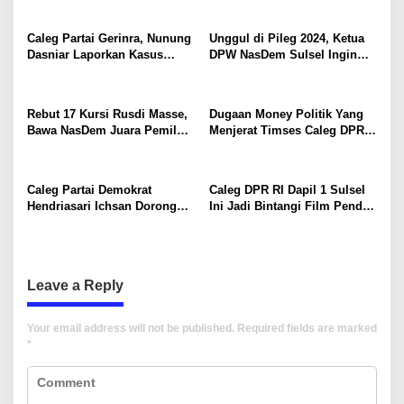
Caleg Partai Gerinra, Nunung
Unggul di Pileg 2024, Ketua
Dasniar Laporkan Kasus
DPW NasDem Sulsel Ingin
Dugaan Pengelembungan
Lanjutkan Trend Positif di
Suara di Dapil 3 Makassar
Pilgub
Rebut 17 Kursi Rusdi Masse,
Dugaan Money Politik Yang
Bawa NasDem Juara Pemilu
Menjerat Timses Caleg DPR
2024 di Sulawesi Selatan
RI Taufa Pawe Ditangani
Polres Pangkep
Caleg Partai Demokrat
Caleg DPR RI Dapil 1 Sulsel
Hendriasari Ichsan Dorong
Ini Jadi Bintangi Film Pendek
Kader Posyandu di Laklatang
Serial Kopi Tanpa Gula di
Tallo Lebih Giat Cegah
Makassar
Stunting
Leave a Reply
Your email address will not be published.
Required fields are marked
*