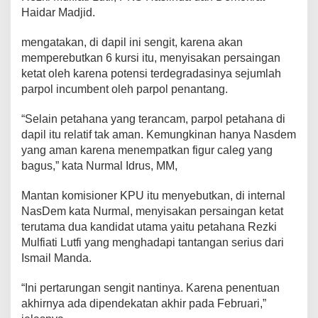
D
Haidar Madjid.
S
u
mengatakan, di dapil ini sengit, karena akan
l
memperebutkan 6 kursi itu, menyisakan persaingan
s
ketat oleh karena potensi terdegradasinya sejumlah
e
l
parpol incumbent oleh parpol penantang.
d
i
“Selain petahana yang terancam, parpol petahana di
D
dapil itu relatif tak aman. Kemungkinan hanya Nasdem
a
yang aman karena menempatkan figur caleg yang
p
i
bagus,” kata Nurmal Idrus, MM,
l
M
Mantan komisioner KPU itu menyebutkan, di internal
a
NasDem kata Nurmal, menyisakan persaingan ketat
k
terutama dua kandidat utama yaitu petahana Rezki
a
s
Mulfiati Lutfi yang menghadapi tantangan serius dari
s
Ismail Manda.
a
r
“Ini pertarungan sengit nantinya. Karena penentuan
B
akhirnya ada dipendekatan akhir pada Februari,”