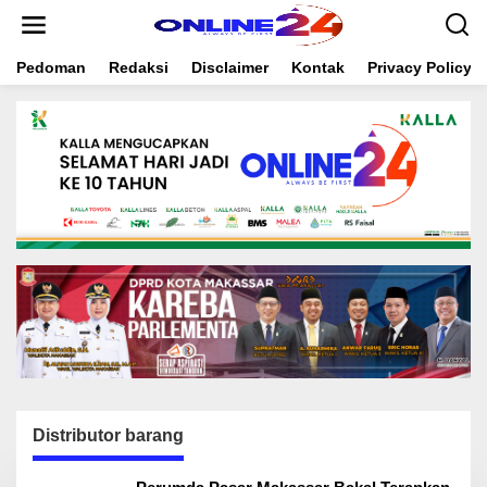
S
k
i
Pedoman
Redaksi
Disclaimer
Kontak
Privacy Policy
p
t
o
c
o
n
t
e
n
t
Distributor barang