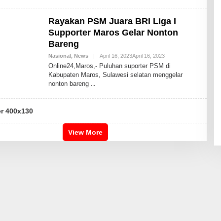
D
H
I
Rayakan PSM Juara BRI Liga I
K
A
Supporter Maros Gelar Nonton
I
Bareng
D
R
Nasional
,
News
|
April 16, 2023
April 16, 2023
B
I
Y
S
Online24,Maros,- Puluhan suporter PSM di
A
B
Kabupaten Maros, Sulawesi selatan menggelar
N
D
nonton bareng
D
H
I
K
A
I
D
View More
R
I
S
B
D