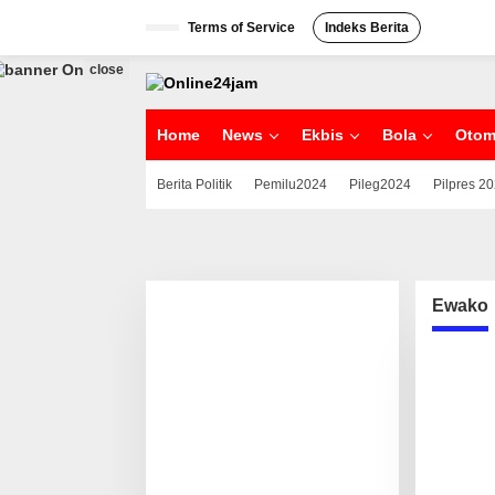
S
Terms of Service
Indeks Berita
k
i
p
close
t
o
c
Home
News
Ekbis
Bola
Otom
o
n
Berita Politik
Pemilu2024
Pileg2024
Pilpres 2
t
e
n
t
Ewako