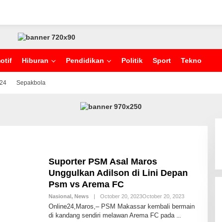
otif
Hiburan
Pendidikan
Politik
Sport
Tekno
024
Sepakbola
Suporter PSM Asal Maros
Unggulkan Adilson di Lini Depan
Psm vs Arema FC
Nasional
,
News
|
October 20, 2023
October 20, 2023
B
Y
Online24,Maros,– PSM Makassar kembali bermain
A
di kandang sendiri melawan Arema FC pada
N