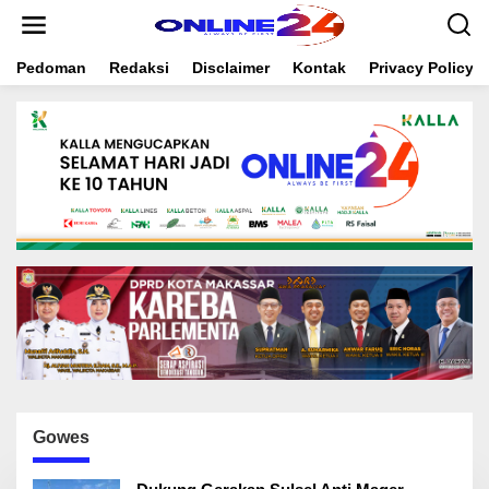
S
k
i
Pedoman
Redaksi
Disclaimer
Kontak
Privacy Policy
p
t
o
c
o
n
t
e
n
t
Gowes