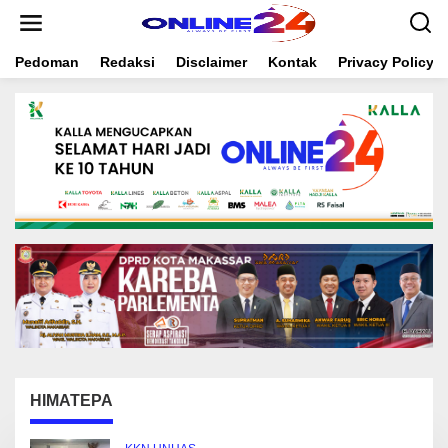
S
k
i
Pedoman
Redaksi
Disclaimer
Kontak
Privacy Policy
p
t
o
c
o
n
t
e
n
t
HIMATEPA