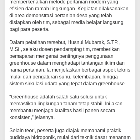
memperkenalkan metode pertanian modern yang
p
efisien dan ramah lingkungan. Kegiatan dilaksanakan
o
di area demonstrasi pertanian desa yang telah
n
i
disiapkan oleh tim, sebagai media belajar langsung
k
bagi para peserta.
b
a
Dalam pelatihan tersebut, Husnul Mubarak, S.TP.,
g
M.Si., selaku dosen pendamping tim, memberikan
i
P
pemaparan mengenai pentingnya penggunaan
e
greenhouse dalam menghadapi tantangan iklim dan
m
hama pertanian. Ia menjelaskan berbagai aspek teknis
u
mulai dari pengaturan suhu, kelembapan, hingga
d
sistem sirkulasi udara yang tepat dalam greenhouse.
a
D
e
“Greenhouse adalah salah satu solusi untuk
s
memastikan lingkungan tanam tetap stabil. Ini akan
a
membantu menjaga kualitas hasil panen secara
N
konsisten,” jelasnya.
i
s
o
Selain teori, peserta juga diajak memahami praktik
m
budidaya hidroponik, mulai dari teknik dasar menanam
b