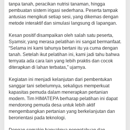
tanpa tanah, peracikan nutrisi tanaman, hingga
a
pembuatan sistem irigasi sederhana. Peserta tampak
l
i
antusias mengikuti setiap sesi, yang dikemas dengan
a
metode interaktif dan simulasi langsung di lapangan.
Kesan positif disampaikan oleh salah satu peserta,
Syamsir, yang merasa pelatihan ini sangat bermanfaat.
“Selama ini kami tahunya bertani itu ya cuma dengan
tanah. Setelah ikut pelatihan ini, kami jadi tahu bahwa
ternyata ada cara lain yang lebih praktis dan cocok
diterapkan di lahan terbatas,” ujarnya.
Kegiatan ini menjadi kelanjutan dari pembentukan
sanggar tani sebelumnya, sekaligus memperkuat
kapasitas pemuda dalam menerapkan pertanian
modern. Tim HIMATEPA berharap pelatihan ini dapat
mendorong pemuda desa untuk lebih aktif
mengembangkan pertanian yang berkelanjutan dan
berorientasi pada teknologi.
Dengan semakin banyaknya pengetahuan dan