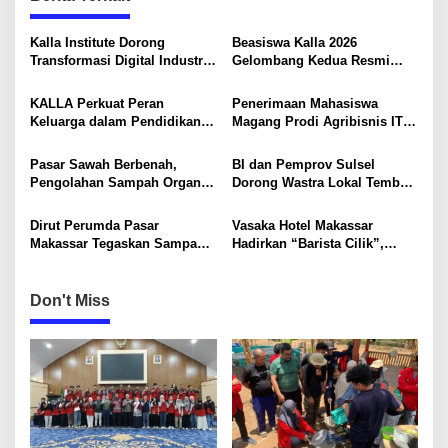
v
i
Kalla Institute Dorong
Beasiswa Kalla 2026
Transformasi Digital Industri
Gelombang Kedua Resmi
g
Rumah Tangga Sambusa
Dibuka
a
KALLA Perkuat Peran
Penerimaan Mahasiswa
t
Keluarga dalam Pendidikan
Magang Prodi Agribisnis ITP
Anak Lewat Program Little
di BBPP Batangkaluku,
i
Explorers
Perkuat Kompetensi Lewat
Pasar Sawah Berbenah,
BI dan Pemprov Sulsel
o
Program MBKM
Pengolahan Sampah Organik
Dorong Wastra Lokal Tembus
Mandiri Mulai Disiapkan
Pasar Nasional hingga
n
Mancanegara
Dirut Perumda Pasar
Vasaka Hotel Makassar
Makassar Tegaskan Sampah
Hadirkan “Barista Cilik”,
Organik Wajib Dikelola,
Edukasi Kreatif Yang Seru
Bukan Dibuang ke TPA
Untuk Anak-Anak
Don't Miss