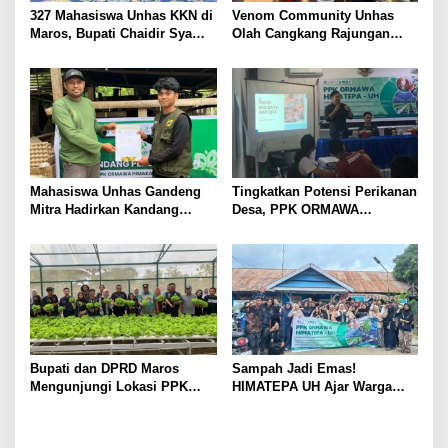
327 Mahasiswa Unhas KKN di
Venom Community Unhas
Maros, Bupati Chaidir Syam
Olah Cangkang Rajungan
Ingatkan Hindari Lokasi
Jadi Pakan: Dorong Ekonomi
Berbahaya
Sirkular di Maros
Mahasiswa Unhas Gandeng
Tingkatkan Potensi Perikanan
Mitra Hadirkan Kandang
Desa, PPK ORMAWA
Berstandar K3 di Desa Pattiro
HIMATEPA UH Gelar
Deceng
Pelatihan Budidaya Ikan Lele
dan Nila
Bupati dan DPRD Maros
Sampah Jadi Emas!
Mengunjungi Lokasi PPK
HIMATEPA UH Ajar Warga
ORMAWA HIMATEPA UH,
Nisombalia Ubah Limbah
Apresiasi Inovasi Pertanian
Jadi Pupuk dan Pakan
Mahasiswa