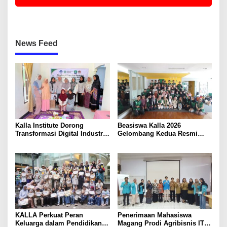
News Feed
Kalla Institute Dorong
Beasiswa Kalla 2026
Transformasi Digital Industri
Gelombang Kedua Resmi
Rumah Tangga Sambusa
Dibuka
KALLA Perkuat Peran
Penerimaan Mahasiswa
Keluarga dalam Pendidikan
Magang Prodi Agribisnis ITP