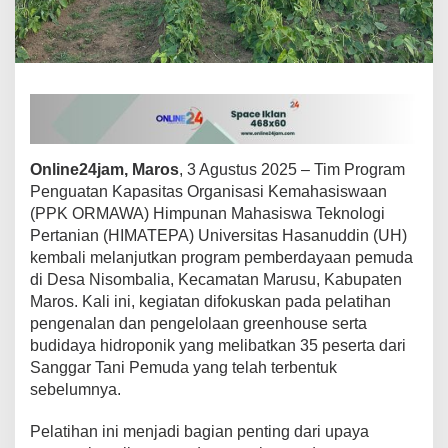
l
a
t
i
h
a
n
G
r
Online24jam, Maros
, 3 Agustus 2025 – Tim Program
e
Penguatan Kapasitas Organisasi Kemahasiswaan
e
n
(PPK ORMAWA) Himpunan Mahasiswa Teknologi
h
Pertanian (HIMATEPA) Universitas Hasanuddin (UH)
o
kembali melanjutkan program pemberdayaan pemuda
u
di Desa Nisombalia, Kecamatan Marusu, Kabupaten
s
Maros. Kali ini, kegiatan difokuskan pada pelatihan
e
d
pengenalan dan pengelolaan greenhouse serta
a
budidaya hidroponik yang melibatkan 35 peserta dari
n
Sanggar Tani Pemuda yang telah terbentuk
H
sebelumnya.
i
d
r
Pelatihan ini menjadi bagian penting dari upaya
o