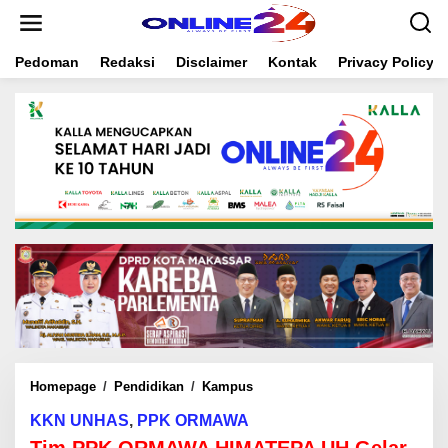
S
k
i
Pedoman
Redaksi
Disclaimer
Kontak
Privacy Policy
p
t
o
c
o
n
t
e
n
t
Homepage
/
Pendidikan
/
Kampus
T
i
KKN UNHAS
,
PPK ORMAWA
m
P