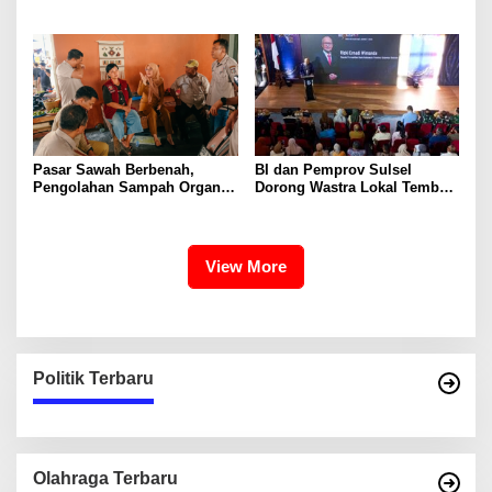
Anak Lewat Program Little
di BBPP Batangkaluku,
Explorers
Perkuat Kompetensi Lewat
Program MBKM
Pasar Sawah Berbenah,
BI dan Pemprov Sulsel
Pengolahan Sampah Organik
Dorong Wastra Lokal Tembus
Mandiri Mulai Disiapkan
Pasar Nasional hingga
Mancanegara
View More
Politik Terbaru
Olahraga Terbaru