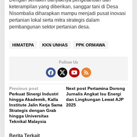
keterampilan yang diberikan, sanggar tani di Desa
Nisombalia diharapkan mampu menjadi pusat inovasi
pertanian lokal serta mitra strategis dalam
pembangunan sektor pertanian desa.
HIMATEPA
KKN UNHAS
PPK ORMAWA
Follow Us
P
Previous post
Next post
Pertamina Dorong
Perkuat Sinergi Industri
Jurnalis Angkat Isu Energi
o
hingga Akademik, Kalla
dan Lingkungan Lewat AJP
s
Institute Jalin Kerja Sama
2025
Strategis dengan Grab
t
hingga Universitas
Teknikal Malaysia
n
a
Berita Terkait