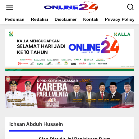
S
k
i
Pedoman
Redaksi
Disclaimer
Kontak
Privacy Policy
p
t
o
c
o
n
t
e
n
t
Ichsan Abduh Hussein