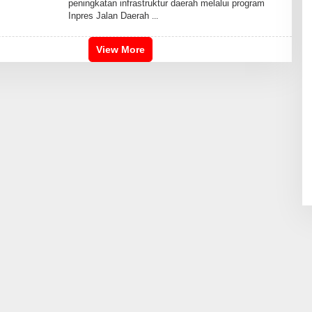
peningkatan infrastruktur daerah melalui program
O
Inpres Jalan Daerah
O
R
R
A
View More
H
M
A