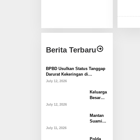
Berita Terbaru
BPBD Usulkan Status Tanggap
Darurat Kekeringan di
Makassar, Puluhan Ribu Warga
July 12, 2026
Mulai Krisis Air Bersih
Keluarga
Besar
Husniah
July 12, 2026
Talenran
g
Mantan
Tegaskan
Suami
Tak Akan
Laporkan
July 11, 2026
Campuri
Bupati
Polemik
Gowa ke
Polda