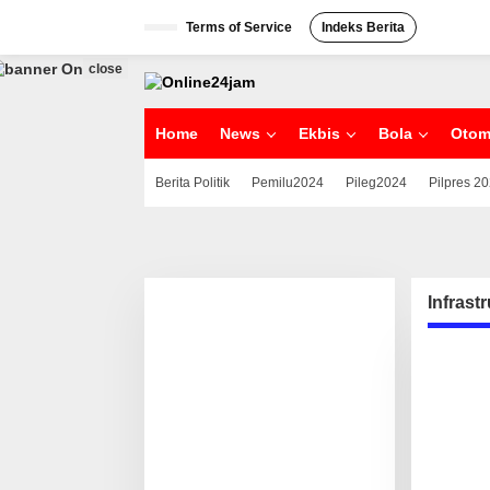
S
Terms of Service
Indeks Berita
k
i
p
close
t
o
c
Home
News
Ekbis
Bola
Otom
o
n
Berita Politik
Pemilu2024
Pileg2024
Pilpres 2
t
e
n
t
Infrast