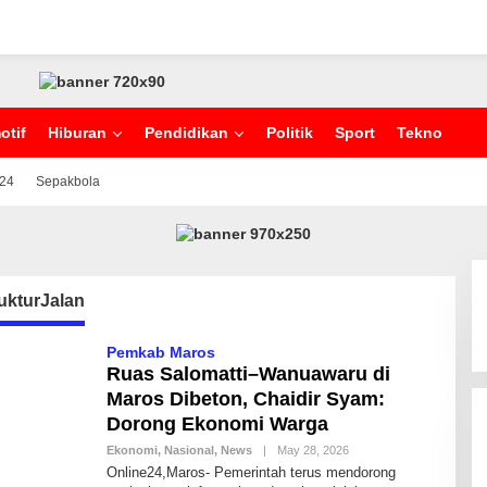
otif
Hiburan
Pendidikan
Politik
Sport
Tekno
024
Sepakbola
rukturJalan
Pemkab Maros
Ruas Salomatti–Wanuawaru di
Maros Dibeton, Chaidir Syam:
Dorong Ekonomi Warga
Ekonomi
,
Nasional
,
News
|
May 28, 2026
B
Y
Online24,Maros- Pemerintah terus mendorong
N