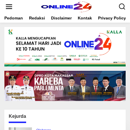
S
k
i
Pedoman
Redaksi
Disclaimer
Kontak
Privacy Policy
p
t
o
c
o
n
t
e
n
t
Kejurda