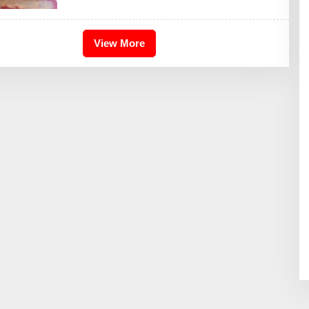
D
H
I
K
View More
A
I
D
R
I
S
B
D