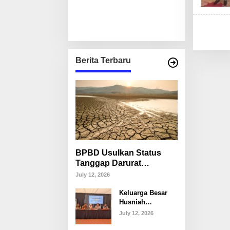
Berita Terbaru
BPBD Usulkan Status
Tanggap Darurat
Kekeringan di Makassar,
July 12, 2026
Puluhan Ribu Warga
Keluarga Besar
Mulai Krisis Air Bersih
Husniah
Talenrang
July 12, 2026
Tegaskan Tak
Akan Campuri