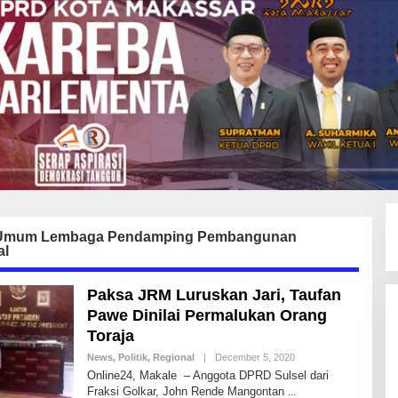
Umum Lembaga Pendamping Pembangunan
al
Paksa JRM Luruskan Jari, Taufan
Pawe Dinilai Permalukan Orang
Toraja
News
,
Politik
,
Regional
|
December 5, 2020
B
Y
Online24, Makale – Anggota DPRD Sulsel dari
A
Fraksi Golkar, John Rende Mangontan
N