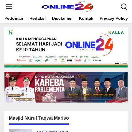
S
k
i
Pedoman
Redaksi
Disclaimer
Kontak
Privacy Policy
p
t
o
c
o
n
t
e
n
t
Masjid Nurut Taqwa Mariso