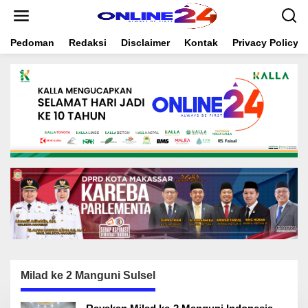
S
k
i
Pedoman
Redaksi
Disclaimer
Kontak
Privacy Policy
p
t
o
c
o
n
t
e
n
t
Milad ke 2 Manguni Sulsel