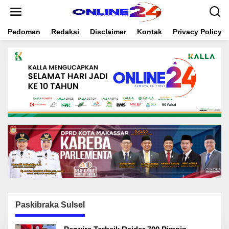
S
k
i
Pedoman
Redaksi
Disclaimer
Kontak
Privacy Policy
p
t
o
c
o
n
t
e
n
t
Paskibraka Sulsel