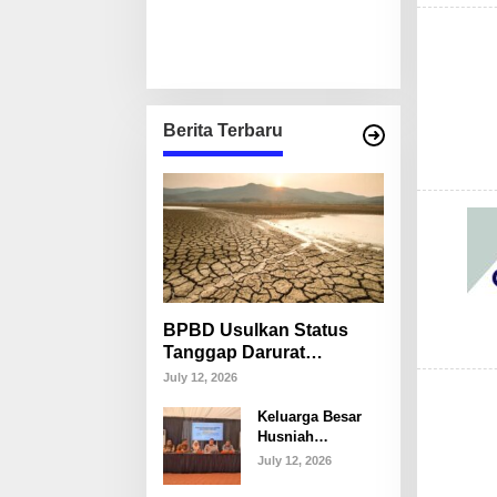
Berita Terbaru
BPBD Usulkan Status
Tanggap Darurat
Kekeringan di Makassar,
July 12, 2026
Puluhan Ribu Warga
Keluarga Besar
Mulai Krisis Air Bersih
Husniah
Talenrang
July 12, 2026
Tegaskan Tak
Akan Campuri