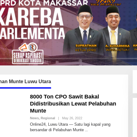
han Munte Luwu Utara
8000 Ton CPO Sawit Bakal
Didistribusikan Lewat Pelabuhan
Munte
News
,
Regional
|
May 26, 2022
B
Y
Online24, Luwu Utara — Satu lagi kapal yang
A
bersandar di Pelabuhan Munte
N
D