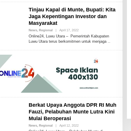
H
I
Tinjau Kapal di Munte, Bupati: Kita
K
A
Jaga Kepentingan Investor dan
I
Masyarakat
D
R
News
,
Regional
|
April 17, 2022
B
I
Y
S
Online24, Luwu Utara – Pemerintah Kabupaten
A
B
Luwu Utara terus berkomitmen untuk menjaga
N
D
D
H
I
K
A
I
D
R
I
S
B
D
Berkat Upaya Anggota DPR RI Muh
Fauzi, Pelabuhan Munte Lutra Kini
Mulai Beroperasi
News
,
Regional
|
April 12, 2022
B
Y