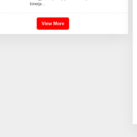
kinerja
R
I
S
2
4
View More