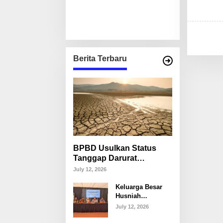
Berita Terbaru
BPBD Usulkan Status
Tanggap Darurat
Kekeringan di Makassar,
July 12, 2026
Puluhan Ribu Warga
Keluarga Besar
Mulai Krisis Air Bersih
Husniah
Talenrang
July 12, 2026
Tegaskan Tak
Akan Campuri