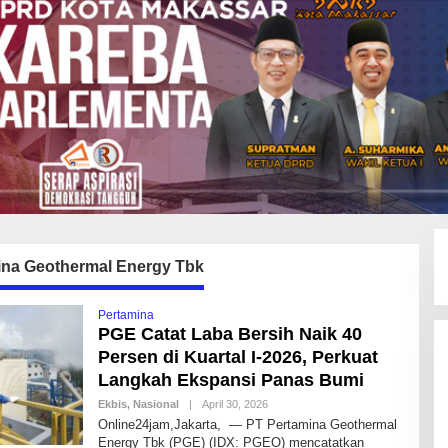
ina Geothermal Energy Tbk
Pertamina
PGE Catat Laba Bersih Naik 40
Persen di Kuartal I-2026, Perkuat
Langkah Ekspansi Panas Bumi
Ekbis
,
Nasional
|
April 30, 2026
B
Y
Online24jam,Jakarta, — PT Pertamina Geothermal
I
Energy Tbk (PGE) (IDX: PGEO) mencatatkan
D