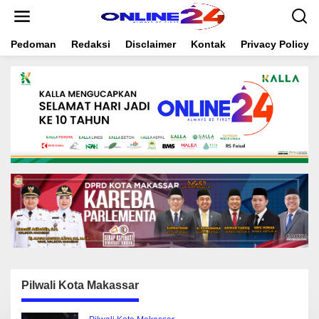
S
k
i
Pedoman
Redaksi
Disclaimer
Kontak
Privacy Policy
p
t
o
c
o
n
t
e
n
t
Pilwali Kota Makassar