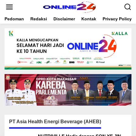
S
k
i
Pedoman
Redaksi
Disclaimer
Kontak
Privacy Policy
p
t
o
c
o
n
t
e
n
t
PT Asia Health Energi Beverage (AHEB)