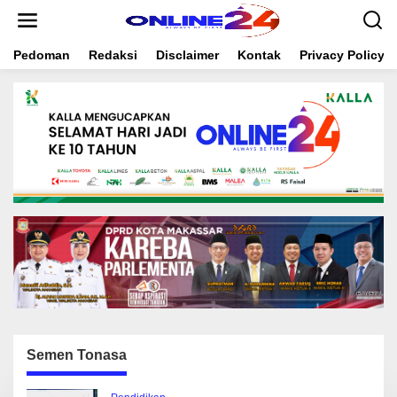
S
k
i
Pedoman
Redaksi
Disclaimer
Kontak
Privacy Policy
p
t
o
c
o
n
t
e
n
t
Semen Tonasa