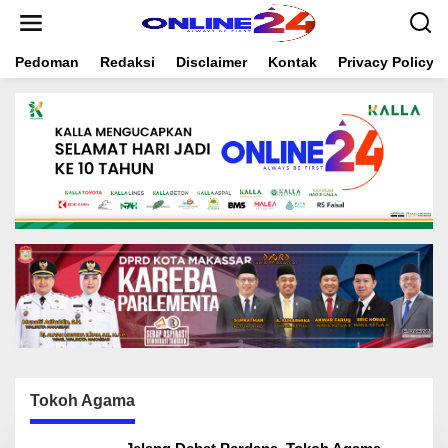
S
k
i
Pedoman
Redaksi
Disclaimer
Kontak
Privacy Policy
p
t
o
c
o
n
t
e
n
t
Tokoh Agama