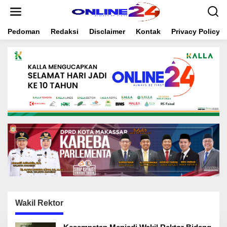
S
k
i
Pedoman
Redaksi
Disclaimer
Kontak
Privacy Policy
p
t
o
c
o
n
t
e
n
t
Wakil Rektor