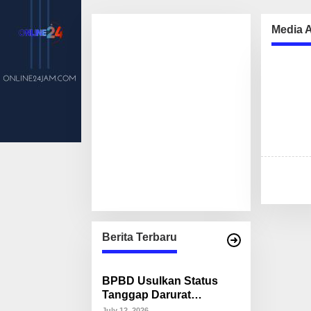
Media A
Berita Terbaru
BPBD Usulkan Status
Tanggap Darurat
Kekeringan di Makassar,
July 12, 2026