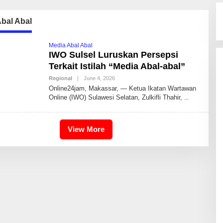
bal Abal
Media Abal Abal
IWO Sulsel Luruskan Persepsi
Terkait Istilah “Media Abal-abal”
Regional
|
June 4, 2026
B
Y
Online24jam, Makassar, — Ketua Ikatan Wartawan
I
Online (IWO) Sulawesi Selatan, Zulkifli Thahir,
D
R
I
S
2
View More
4