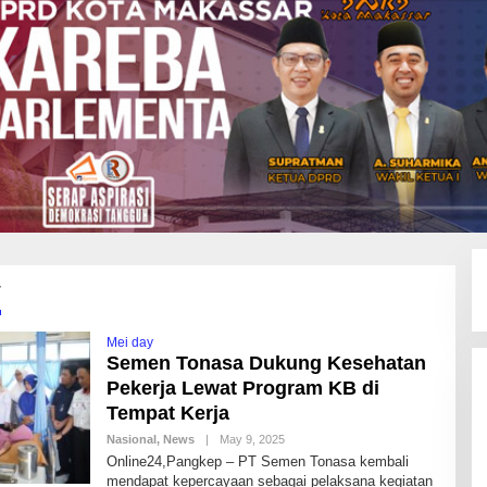
y
Mei day
Semen Tonasa Dukung Kesehatan
Pekerja Lewat Program KB di
Tempat Kerja
Nasional
,
News
|
May 9, 2025
B
Y
Online24,Pangkep – PT Semen Tonasa kembali
N
mendapat kepercayaan sebagai pelaksana kegiatan
O