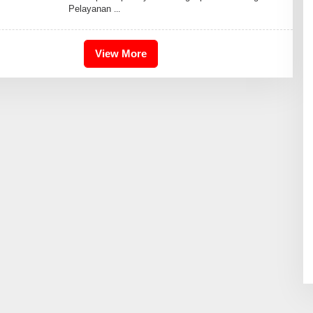
Pelayanan
O
R
R
A
H
View More
M
A