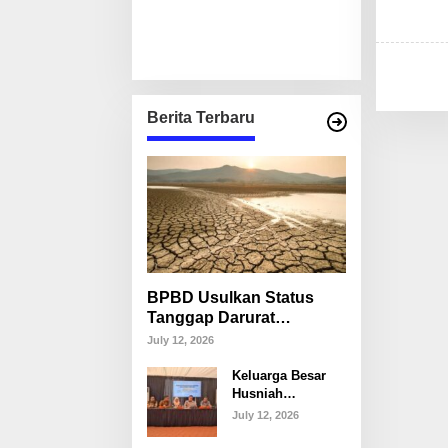
Berita Terbaru
BPBD Usulkan Status
Tanggap Darurat
Kekeringan di Makassar,
July 12, 2026
Puluhan Ribu Warga
Keluarga Besar
Mulai Krisis Air Bersih
Husniah
Talenrang
July 12, 2026
Tegaskan Tak
Akan Campuri