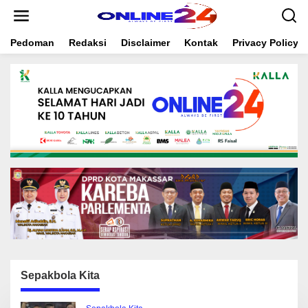
S
k
i
Pedoman
Redaksi
Disclaimer
Kontak
Privacy Policy
p
t
o
c
o
n
t
e
n
t
Sepakbola Kita