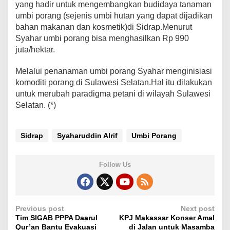
yang hadir untuk mengembangkan budidaya tanaman
i
umbi porang (sejenis umbi hutan yang dapat dijadikan
a
n
bahan makanan dan kosmetik)di Sidrap.Menurut
A
Syahar umbi porang bisa menghasilkan Rp 990
p
juta/hektar.
r
e
Melalui penanaman umbi porang Syahar menginisiasi
s
i
komoditi porang di Sulawesi Selatan.Hal itu dilakukan
a
untuk merubah paradigma petani di wilayah Sulawesi
s
Selatan. (*)
i
S
y
Sidrap
Syaharuddin Alrif
Umbi Porang
a
h
a
Follow Us
r
U
r
u
s
P
Previous post
Next post
P
Tim SIGAB PPPA Daarul
KPJ Makassar Konser Amal
e
o
Qur’an Bantu Evakuasi
di Jalan untuk Masamba
t