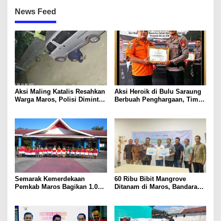
News Feed
Aksi Maling Katalis Resahkan
Aksi Heroik di Bulu Saraung
Warga Maros, Polisi Diminta
Berbuah Penghargaan, Tim
Bergerak Kejar Pelaku
SAR Dit Samapta Sulsel
Diapresiasi Basarnas
Semarak Kemerdekaan
60 Ribu Bibit Mangrove
Pemkab Maros Bagikan 1.000
Ditanam di Maros, Bandara
Bendera Merah Putih Untuk
Sultan Hasanuddin Dukung
Warga
Konservasi Pesisir