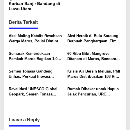
s
Korban Banjir Bandang di
a
Luwu Utara
n
t
i
n
Berita Terkait
a
v
Aksi Maling Katalis Resahkan
Aksi Heroik di Bulu Saraung
Warga Maros, Polisi Diminta
Berbuah Penghargaan, Tim
i
Bergerak Kejar Pelaku
SAR Dit Samapta Sulsel
Diapresiasi Basarnas
g
Semarak Kemerdekaan
60 Ribu Bibit Mangrove
Pemkab Maros Bagikan 1.000
Ditanam di Maros, Bandara
a
Bendera Merah Putih Untuk
Sultan Hasanuddin Dukung
t
Warga
Konservasi Pesisir
Semen Tonasa Gandeng
Krisis Air Bersih Meluas, PMI
i
Unhas, Perkuat Inovasi
Maros Distribusikan 108 Ribu
Industri dan Pembangunan
Liter Air
o
Berkelanjutan
Revalidasi UNESCO Global
Rumah Dibakar untuk Hapus
n
Geopark, Semen Tonasa
Jejak Pencurian, URC
Tegaskan Komitmen Lindungi
Resmob Polda Sulsel
Warisan Dunia
Kembali Tangkap 1 DPO
Leave a Reply