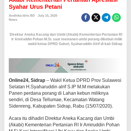
n
Syahar Urus Petani
U
m
Andhika Idris BD
July 15, 2020
b
News
i
P
Direktur Aneka Kacang dan Umbi (Akabi) Kementerian Pertanian RI
o
Ir Amiruddin Pohan M.Si. saat memanen umbi porang dikebun milik
r
wakil ketua DPRD Sulsel, Syaharuddin Alrif di kab Sidrap
a
n
g
d
i
S
i
Online24, Sidrap
– Wakil Ketua DPRD Prov Sulawesi
d
Selatan H.Syaharuddin alrif S.IP M.M melakukan
r
a
Panen perdana porang di Lahan kebun miliknya
p
sendiri, di Desa Tellumae, Kecamatan Watang
,
Sidenreng, Kabupaten Sidrap, Rabu (15/07/2020).
D
i
Acara itu dihadiri Direktur Aneka Kacang dan Umbi
r
e
(Akabi) Kementerian Pertanian RI Ir Amiruddin Pohan
k