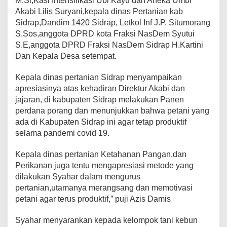
M.Si,Kasi Intensifikasi Ubi Kayu dan Aneka Umbi
t
Akabi Lilis Suryani,kepala dinas Pertanian kab
u
Sidrap,Dandim 1420 Sidrap, Letkol Inf J.P. Situmorang
r
S.Sos,anggota DPRD kota Fraksi NasDem Syutui
A
k
S.E,anggota DPRD Fraksi NasDem Sidrap H.Kartini
a
Dan Kepala Desa setempat.
b
i
Kepala dinas pertanian Sidrap menyampaikan
K
apresiasinya atas kehadiran Direktur Akabi dan
e
m
jajaran, di kabupaten Sidrap melakukan Panen
e
perdana porang dan menunjukkan bahwa petani yang
n
ada di Kabupaten Sidrap ini agar tetap produktif
t
selama pandemi covid 19.
e
r
i
Kepala dinas pertanian Ketahanan Pangan,dan
a
Perikanan juga tentu mengapresiasi metode yang
n
dilakukan Syahar dalam mengurus
P
pertanian,utamanya merangsang dan memotivasi
e
r
petani agar terus produktif,” puji Azis Damis
t
a
Syahar menyarankan kepada kelompok tani kebun
n