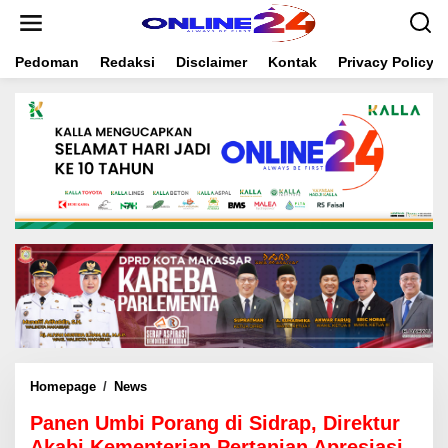
S
k
i
Pedoman
Redaksi
Disclaimer
Kontak
Privacy Policy
p
t
o
c
o
n
t
e
n
t
Homepage
/
News
P
a
Panen Umbi Porang di Sidrap, Direktur
n
e
Akabi Kementerian Pertanian Apresiasi