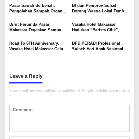
i
Explorers
Perkuat Kompetensi Lewat
Pasar Sawah Berbenah,
BI dan Pemprov Sulsel
Program MBKM
g
Pengolahan Sampah Organik
Dorong Wastra Lokal Tembus
Mandiri Mulai Disiapkan
Pasar Nasional hingga
a
Mancanegara
Dirut Perumda Pasar
Vasaka Hotel Makassar
t
Makassar Tegaskan Sampah
Hadirkan “Barista Cilik”,
i
Organik Wajib Dikelola,
Edukasi Kreatif Yang Seru
Bukan Dibuang ke TPA
Untuk Anak-Anak
Road To 6TH Anniversary,
DPD PERADI Profesional
o
Vasaka Hotel Makassar Gelar
Sulsel: Hari Anak Nasional
n
CSR Bersama TK Pelita
Harus Menjadi Momentum
Kasih, Tebar Kebahagiaan
Memastikan Hak Anak
Untuk Anak-Anak
Terpenuhi
Leave a Reply
Your email address will not be published.
Required fields are marked
*