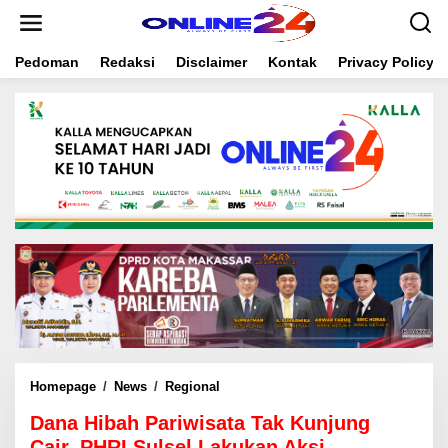
S
k
i
Pedoman
Redaksi
Disclaimer
Kontak
Privacy Policy
p
t
o
c
o
n
t
e
n
t
Homepage
/
News
/
Regional
D
a
Dana Hibah Pariwisata Tak Kunjung
n
a
Cair, PHRI Sulsel Lakukan Aksi