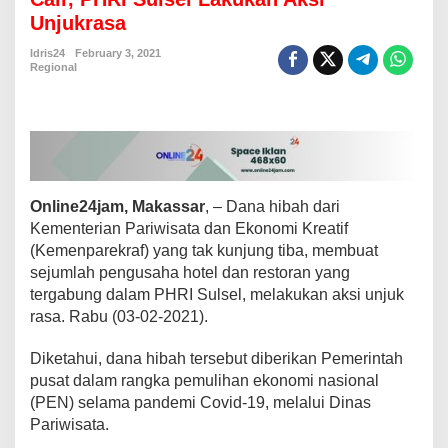
H
Unjukrasa
i
b
Idris24
February 3, 2021
a
Regional
h
P
a
r
i
w
i
Online24jam, Makassar
, – Dana hibah dari
s
a
Kementerian Pariwisata dan Ekonomi Kreatif
t
(Kemenparekraf) yang tak kunjung tiba, membuat
a
sejumlah pengusaha hotel dan restoran yang
T
tergabung dalam PHRI Sulsel, melakukan aksi unjuk
a
rasa. Rabu (03-02-2021).
k
K
u
Diketahui, dana hibah tersebut diberikan Pemerintah
n
pusat dalam rangka pemulihan ekonomi nasional
j
(PEN) selama pandemi Covid-19, melalui Dinas
u
Pariwisata.
n
g