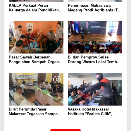
KALLA Perkuat Peran
Penerimaan Mahasiswa
Keluarga dalam Pendidikan
Magang Prodi Agribisnis ITP
Anak Lewat Program Little
di BBPP Batangkaluku,
Explorers
Perkuat Kompetensi Lewat
Program MBKM
Pasar Sawah Berbenah,
BI dan Pemprov Sulsel
Pengolahan Sampah Organik
Dorong Wastra Lokal Tembus
Mandiri Mulai Disiapkan
Pasar Nasional hingga
Mancanegara
Dirut Perumda Pasar
Vasaka Hotel Makassar
Makassar Tegaskan Sampah
Hadirkan “Barista Cilik”,
Organik Wajib Dikelola,
Edukasi Kreatif Yang Seru
Bukan Dibuang ke TPA
Untuk Anak-Anak