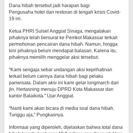
C
Dana hibah tersebut jadi harapan bagi
a
Pengusaha hotel dan restoran di tengah krisis Covid-
i
19 ini.
r
,
P
Ketua PHRI Sulsel Anggiat Sinaga, mengatakan
H
pihaknya telah bersurat ke Pemkot Makassar terkait
R
permohonan pencairan dana hibah. Namun, hingga
I
kini pihaknya belum mendapat balasan. Karena itu,
S
pihaknya memilih menggelar aksi tersebut.
u
l
s
“Kami sengaja sebar undangan aksi keprihatinan
e
terkait belum cairnya dana hibah bagi pelaku
l
pariwisata. Dalam aksi ini kami gelar longmarch dari
L
jln. Hertasning menuju DPRD Kota Makassar dan
a
k
kantor Balaikota.” Ujar Anggiat.
u
k
“Nanti kami akan bicara di media soal dana hibah.
a
Tunggu aja,” Pungkasnya.
n
A
k
Informaai yang diperoleh, dijelaskan bahwa total dana
s