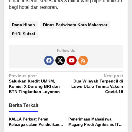
hibah tersebut sebesar 48,8 miliar yang diperuntukkan
i
bagi hotel dan restoran.
U
n
j
Dana Hibah
Dinas Pariwisata Kota Makassar
u
k
PHRI Sulsel
r
a
s
Follow Us
a
P
Previous post
Next post
Salurkan Kredit UMKM,
Dua Wilayah Terpencil di
o
Komisi X Dorong BRI dan
Luwu Utara Terima Vaksin
s
BTN Tingkatkan Layanan
Covid-19
t
Berita Terkait
n
a
KALLA Perkuat Peran
Penerimaan Mahasiswa
v
Keluarga dalam Pendidikan
Magang Prodi Agribisnis ITP
Anak Lewat Program Little
di BBPP Batangkaluku,