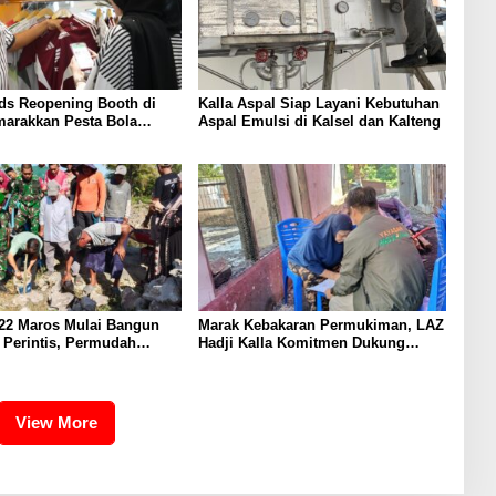
nds Reopening Booth di
Kalla Aspal Siap Layani Kebutuhan
marakkan Pesta Bola
Aspal Emulsi di Kalsel dan Kalteng
26
22 Maros Mulai Bangun
Marak Kebakaran Permukiman, LAZ
 Perintis, Permudah
Hadji Kalla Komitmen Dukung
rga
Pemulihan Penyintas di Makassar
View More