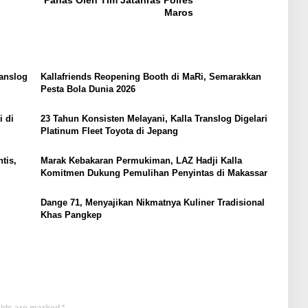
Maros
ranslog
Kallafriends Reopening Booth di MaRi, Semarakkan
Pesta Bola Dunia 2026
i di
23 Tahun Konsisten Melayani, Kalla Translog Digelari
Platinum Fleet Toyota di Jepang
tis,
Marak Kebakaran Permukiman, LAZ Hadji Kalla
Komitmen Dukung Pemulihan Penyintas di Makassar
Dange 71, Menyajikan Nikmatnya Kuliner Tradisional
Khas Pangkep
elds are marked
*