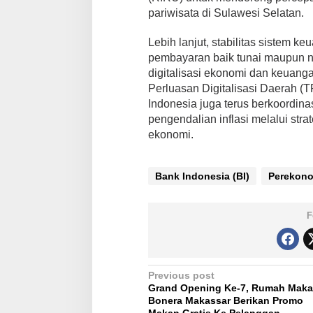
pariwisata di Sulawesi Selatan.
Lebih lanjut, stabilitas sistem k
pembayaran baik tunai maupun no
digitalisasi ekonomi dan keuang
Perluasan Digitalisasi Daerah (
Indonesia juga terus berkoordin
pengendalian inflasi melalui st
ekonomi.
Bank Indonesia (BI)
Perekono
F
P
Previous post
Grand Opening Ke-7, Rumah Mak
o
Bonera Makassar Berikan Promo
Makan Gratis Ke Pelanggan