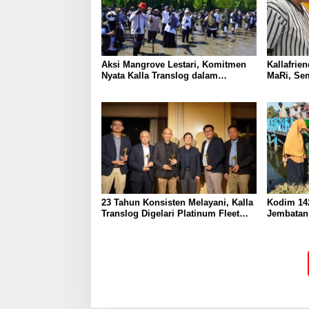
Aksi Mangrove Lestari, Komitmen
Kallafrie
Nyata Kalla Translog dalam
MaRi, Se
Mendukung Keberlanjutan
Dunia 20
Lingkungan
23 Tahun Konsisten Melayani, Kalla
Kodim 14
Translog Digelari Platinum Fleet
Jembatan
Toyota di Jepang
Akses Wa