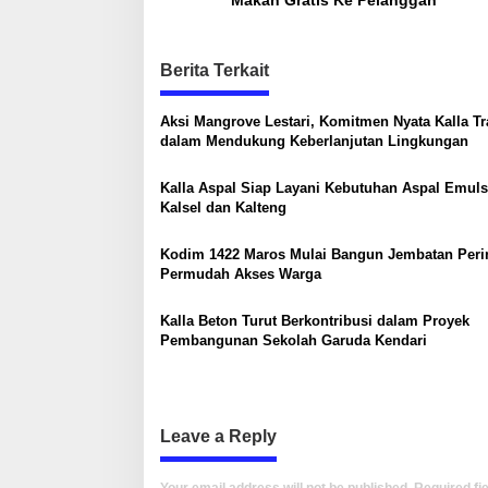
s
t
n
Berita Terkait
a
Aksi Mangrove Lestari, Komitmen Nyata Kalla T
v
dalam Mendukung Keberlanjutan Lingkungan
i
g
Kalla Aspal Siap Layani Kebutuhan Aspal Emuls
Kalsel dan Kalteng
a
t
Kodim 1422 Maros Mulai Bangun Jembatan Perin
Permudah Akses Warga
i
o
Kalla Beton Turut Berkontribusi dalam Proyek
n
Pembangunan Sekolah Garuda Kendari
Leave a Reply
Your email address will not be published.
Required fi