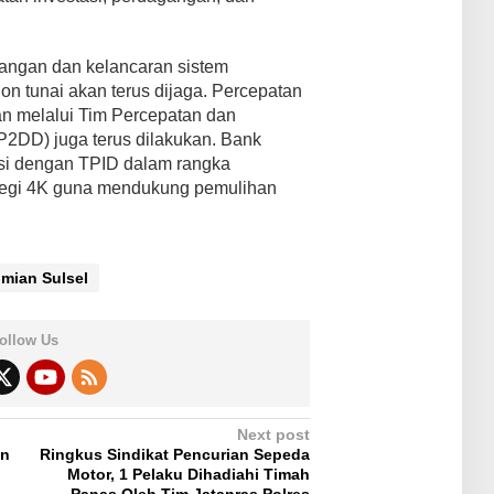
euangan dan kelancaran sistem
n tunai akan terus dijaga. Percepatan
an melalui Tim Percepatan dan
TP2DD) juga terus dilakukan. Bank
asi dengan TPID dalam rangka
rategi 4K guna mendukung pemulihan
mian Sulsel
ollow Us
Next post
an
Ringkus Sindikat Pencurian Sepeda
Motor, 1 Pelaku Dihadiahi Timah
Panas Oleh Tim Jatanras Polres