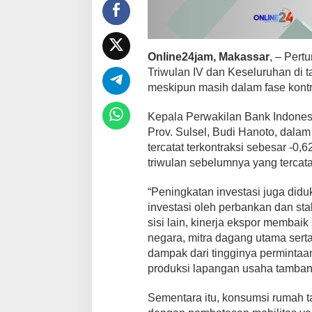
n
S
u
l
s
Online24jam, Makassar
, – Per
e
Triwulan IV dan Keseluruhan di 
l
meskipun masih dalam fase kontr
p
a
d
Kepala Perwakilan Bank Indones
a
Prov. Sulsel, Budi Hanoto, dalam
T
tercatat terkontraksi sebesar -0,
r
triwulan sebelumnya yang tercata
i
w
u
“Peningkatan investasi juga didu
l
investasi oleh perbankan dan sta
a
sisi lain, kinerja ekspor membai
n
negara, mitra dagang utama sert
I
dampak dari tingginya permintaan 
V
T
produksi lapangan usaha tambang
a
h
Sementara itu, konsumsi rumah t
u