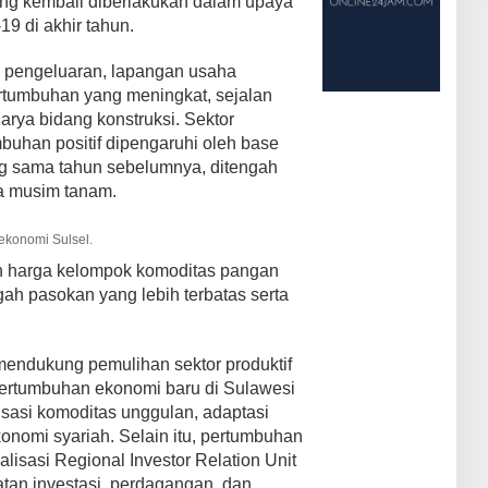
ng kembali diberlakukan dalam upaya
9 di akhir tahun.
i pengeluaran, lapangan usaha
ertumbuhan yang meningkat, sejalan
rya bidang konstruksi. Sektor
buhan positif dipengaruhi oleh base
ang sama tahun sebelumnya, ditengah
da musim tanam.
ekonomi Sulsel.
n harga kelompok komoditas pangan
ngah pasokan yang lebih terbatas serta
mendukung pemulihan sektor produktif
rtumbuhan ekonomi baru di Sulawesi
risasi komoditas unggulan, adaptasi
nomi syariah. Selain itu, pertumbuhan
lisasi Regional Investor Relation Unit
tan investasi, perdagangan, dan