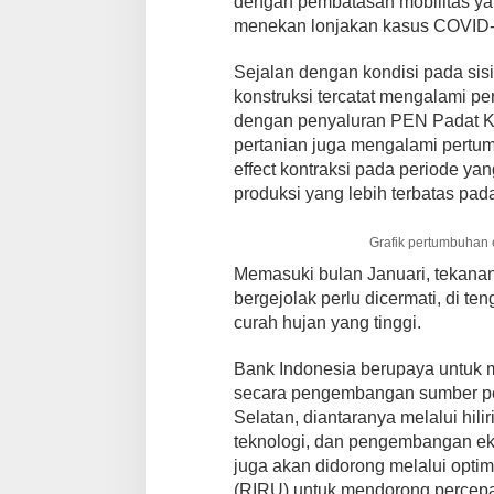
dengan pembatasan mobilitas ya
n
menekan lonjakan kasus COVID-1
2
0
2
Sejalan dengan kondisi pada sis
0
konstruksi tercatat mengalami p
M
dengan penyaluran PEN Padat Ka
e
pertanian juga mengalami pertum
n
g
effect kontraksi pada periode y
a
produksi yang lebih terbatas pa
l
a
Grafik pertumbuhan 
m
i
Memasuki bulan Januari, tekana
P
bergejolak perlu dicermati, di te
e
curah hujan yang tinggi.
r
b
a
Bank Indonesia berupaya untuk 
i
secara pengembangan sumber pe
k
Selatan, diantaranya melalui hili
a
teknologi, dan pengembangan eko
n
juga akan didorong melalui optima
(RIRU) untuk mendorong percepa