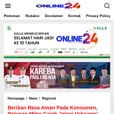
S
k
i
Pedoman
Redaksi
Disclaimer
Kontak
Privacy Policy
p
t
o
c
o
n
t
e
n
t
Homepage
/
News
/
Regional
B
e
Berikan Rasa Aman Pada Konsumen,
r
i
Ratusan Mitra Gojek Jalani Vaksinasi