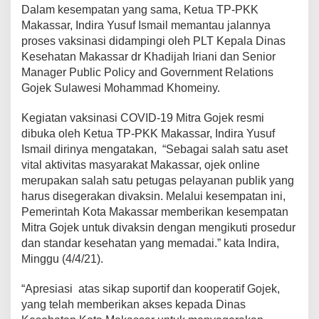
Dalam kesempatan yang sama, Ketua TP-PKK
s
i
Makassar, Indira Yusuf Ismail memantau jalannya
n
proses vaksinasi didampingi oleh PLT Kepala Dinas
a
Kesehatan Makassar dr Khadijah Iriani dan Senior
s
Manager Public Policy and Government Relations
i
C
Gojek Sulawesi Mohammad Khomeiny.
o
v
Kegiatan vaksinasi COVID-19 Mitra Gojek resmi
i
dibuka oleh Ketua TP-PKK Makassar, Indira Yusuf
d
Ismail dirinya mengatakan, “Sebagai salah satu aset
-
1
vital aktivitas masyarakat Makassar, ojek online
9
merupakan salah satu petugas pelayanan publik yang
harus disegerakan divaksin. Melalui kesempatan ini,
Pemerintah Kota Makassar memberikan kesempatan
Mitra Gojek untuk divaksin dengan mengikuti prosedur
dan standar kesehatan yang memadai.” kata Indira,
Minggu (4/4/21).
“Apresiasi atas sikap suportif dan kooperatif Gojek,
yang telah memberikan akses kepada Dinas