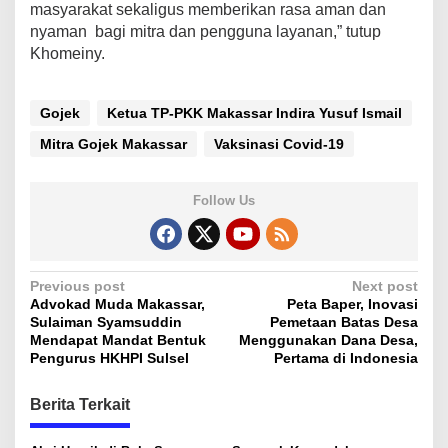
masyarakat sekaligus memberikan rasa aman dan
nyaman bagi mitra dan pengguna layanan,” tutup
Khomeiny.
Gojek
Ketua TP-PKK Makassar Indira Yusuf Ismail
Mitra Gojek Makassar
Vaksinasi Covid-19
Follow Us
P
Previous post
Next post
Advokad Muda Makassar,
Peta Baper, Inovasi
o
Sulaiman Syamsuddin
Pemetaan Batas Desa
s
Mendapat Mandat Bentuk
Menggunakan Dana Desa,
Pengurus HKHPI Sulsel
Pertama di Indonesia
t
n
Berita Terkait
a