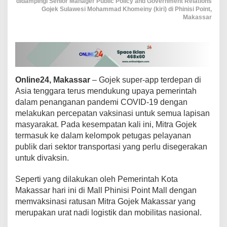
didampingi Senior Manager Public Policy and Government Relations
a
Gojek Sulawesi Mohammad Khomeiny (kiri) di Phinisi Point,
t
Makassar
u
s
a
n
M
i
t
Online24, Makassar
– Gojek super-app terdepan di
r
Asia tenggara terus mendukung upaya pemerintah
a
dalam penanganan pandemi COVID-19 dengan
G
melakukan percepatan vaksinasi untuk semua lapisan
o
masyarakat. Pada kesempatan kali ini, Mitra Gojek
j
e
termasuk ke dalam kelompok petugas pelayanan
k
publik dari sektor transportasi yang perlu disegerakan
J
untuk divaksin.
a
l
Seperti yang dilakukan oleh Pemerintah Kota
a
n
Makassar hari ini di Mall Phinisi Point Mall dengan
i
memvaksinasi ratusan Mitra Gojek Makassar yang
V
merupakan urat nadi logistik dan mobilitas nasional.
a
k