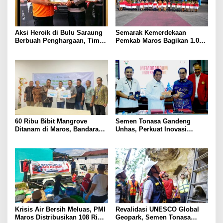
Aksi Heroik di Bulu Saraung
Semarak Kemerdekaan
Berbuah Penghargaan, Tim
Pemkab Maros Bagikan 1.000
SAR Dit Samapta Sulsel
Bendera Merah Putih Untuk
Diapresiasi Basarnas
Warga
60 Ribu Bibit Mangrove
Semen Tonasa Gandeng
Ditanam di Maros, Bandara
Unhas, Perkuat Inovasi
Sultan Hasanuddin Dukung
Industri dan Pembangunan
Konservasi Pesisir
Berkelanjutan
Krisis Air Bersih Meluas, PMI
Revalidasi UNESCO Global
Maros Distribusikan 108 Ribu
Geopark, Semen Tonasa