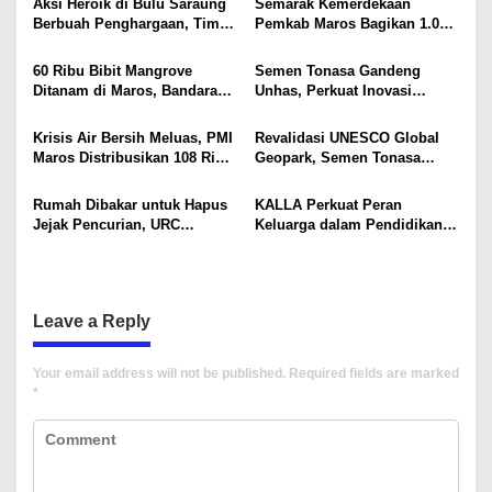
v
Aksi Heroik di Bulu Saraung
Semarak Kemerdekaan
Berbuah Penghargaan, Tim
Pemkab Maros Bagikan 1.000
i
SAR Dit Samapta Sulsel
Bendera Merah Putih Untuk
Diapresiasi Basarnas
Warga
g
60 Ribu Bibit Mangrove
Semen Tonasa Gandeng
Ditanam di Maros, Bandara
Unhas, Perkuat Inovasi
a
Sultan Hasanuddin Dukung
Industri dan Pembangunan
t
Konservasi Pesisir
Berkelanjutan
Krisis Air Bersih Meluas, PMI
Revalidasi UNESCO Global
i
Maros Distribusikan 108 Ribu
Geopark, Semen Tonasa
Liter Air
Tegaskan Komitmen Lindungi
o
Warisan Dunia
Rumah Dibakar untuk Hapus
KALLA Perkuat Peran
n
Jejak Pencurian, URC
Keluarga dalam Pendidikan
Resmob Polda Sulsel
Anak Lewat Program Little
Kembali Tangkap 1 DPO
Explorers
Leave a Reply
Your email address will not be published.
Required fields are marked
*