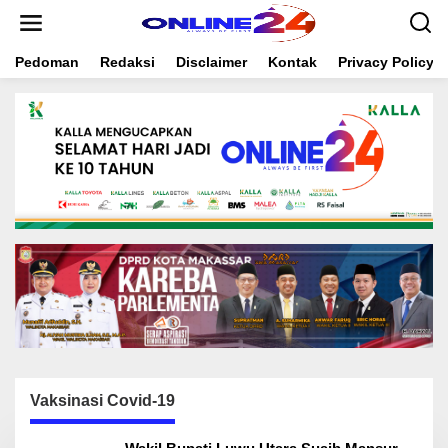
S
k
i
Pedoman
Redaksi
Disclaimer
Kontak
Privacy Policy
p
t
o
c
o
n
t
e
n
t
Vaksinasi Covid-19