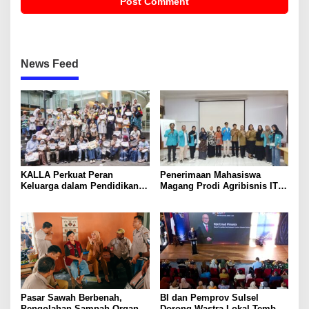
News Feed
KALLA Perkuat Peran
Penerimaan Mahasiswa
Keluarga dalam Pendidikan
Magang Prodi Agribisnis ITP
Anak Lewat Program Little
di BBPP Batangkaluku,
Explorers
Perkuat Kompetensi Lewat
Program MBKM
Pasar Sawah Berbenah,
BI dan Pemprov Sulsel
Pengolahan Sampah Organik
Dorong Wastra Lokal Tembus