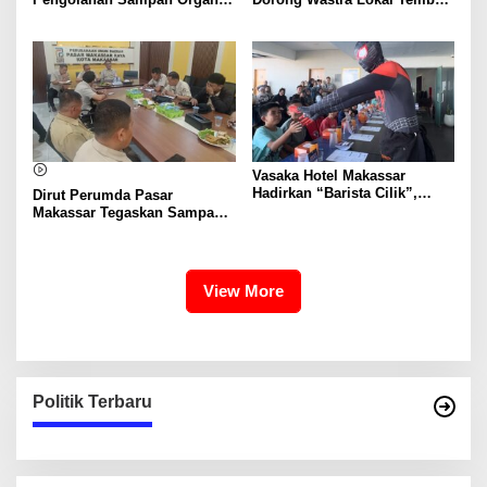
Mandiri Mulai Disiapkan
Pasar Nasional hingga
Mancanegara
Vasaka Hotel Makassar
Hadirkan “Barista Cilik”,
Dirut Perumda Pasar
Edukasi Kreatif Yang Seru
Makassar Tegaskan Sampah
Untuk Anak-Anak
Organik Wajib Dikelola,
Bukan Dibuang ke TPA
View More
Politik Terbaru