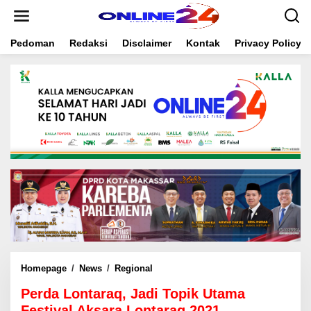
S
k
i
Pedoman
Redaksi
Disclaimer
Kontak
Privacy Policy
p
t
o
c
o
n
t
e
n
t
Homepage
/
News
/
Regional
P
e
Perda Lontaraq, Jadi Topik Utama
r
d
Festival Aksara Lontaraq 2021