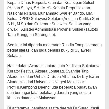
Kepala Dinas Perpustakaan dan Kearsipan Sulsel
(Hasan Sijaya, SH., M.H), Kepala Perpustakaan
Nasional RI (Drs. Muhammad Syarief Bando, MM.),
Ketua DPRD Sulawesi Selatan (Andi Ina Kartika Sari
S.H., M.Si) dan Gubernur Sulawesi Selatan yang
diwakili Asisten Administrasi Provinsi Sulsel (Tautoto
Tana Ranggina Sarongallo).
Seminar ini dipandu moderator Rusdin Tompo seorang
pegiat literasi dan juga penulis buku di Sulawesi
Selatan.
Hadir dalam Acara ini antara Lain Yudistira Sukatanya
Kurator Festival Aksara Lontaraq, Syahriar Tato,
Akademisi dari Unhas Dr Supa Atha’na, Dr Ery Iswari
Akademisi dari Universitas Negeri Makassar
Prof.Hj.Kembong Daeng juga beberapa budayawan
dari berbagai latar belakang daerah yang secara
khusus datang ke Makassar.
Di antaranya, pembaca sastra daerah Dr Suradi Yasil