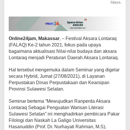
Sijaya.
e
s
t
i
v
a
l
Online24jam, Makassar
, – Festival Aksara Lontaraq
A
(FALAQ) Ke-2 tahun 2021, fokus pada upaya
k
s
bagaimana aktualisasi Nilai-nilai budaya dan aksara
a
Lontaraq menjadi Peraturan Daerah Aksara Lontaraq.
r
a
Hal tersebut mengemuka dalam Seminar yang digelar
L
secara Hybrid, Jumat (27/08/2021), di Layanan
o
n
Perpustakan Dinas Perpustakaan dan Kearsipan
t
Provinsi Sulawesi Selatan.
a
r
Seminar bertema “Mewujudkan Ranperda Aksara
a
Lontaraq Sebagai Penguatan Warisan Literasi
q
2
Sulawesi Selatan” ini menghadirkan pembicara Pakar
0
Filologi dan Naskah La Galigo Universitas
2
Hasanuddin (Prof. Dr. Nurhayati Rahman, M.S),
1