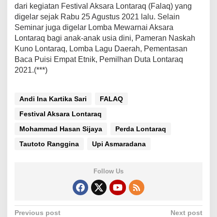
dari kegiatan Festival Aksara Lontaraq (Falaq) yang
digelar sejak Rabu 25 Agustus 2021 lalu. Selain
Seminar juga digelar Lomba Mewarnai Aksara
Lontaraq bagi anak-anak usia dini, Pameran Naskah
Kuno Lontaraq, Lomba Lagu Daerah, Pementasan
Baca Puisi Empat Etnik, Pemilhan Duta Lontaraq
2021.(***)
Andi Ina Kartika Sari
FALAQ
Festival Aksara Lontaraq
Mohammad Hasan Sijaya
Perda Lontaraq
Tautoto Ranggina
Upi Asmaradana
Follow Us
P
Previous post
Next post