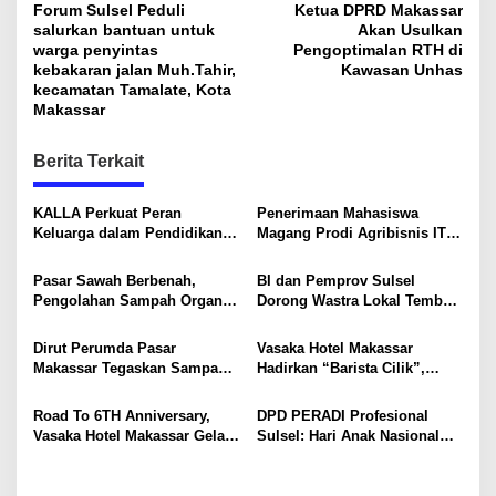
Forum Sulsel Peduli
Ketua DPRD Makassar
o
salurkan bantuan untuk
Akan Usulkan
s
warga penyintas
Pengoptimalan RTH di
kebakaran jalan Muh.Tahir,
Kawasan Unhas
t
kecamatan Tamalate, Kota
Makassar
n
a
Berita Terkait
v
i
KALLA Perkuat Peran
Penerimaan Mahasiswa
Keluarga dalam Pendidikan
Magang Prodi Agribisnis ITP
g
Anak Lewat Program Little
di BBPP Batangkaluku,
a
Explorers
Perkuat Kompetensi Lewat
Pasar Sawah Berbenah,
BI dan Pemprov Sulsel
Program MBKM
t
Pengolahan Sampah Organik
Dorong Wastra Lokal Tembus
Mandiri Mulai Disiapkan
Pasar Nasional hingga
i
Mancanegara
Dirut Perumda Pasar
Vasaka Hotel Makassar
o
Makassar Tegaskan Sampah
Hadirkan “Barista Cilik”,
Organik Wajib Dikelola,
Edukasi Kreatif Yang Seru
n
Bukan Dibuang ke TPA
Untuk Anak-Anak
Road To 6TH Anniversary,
DPD PERADI Profesional
Vasaka Hotel Makassar Gelar
Sulsel: Hari Anak Nasional
CSR Bersama TK Pelita
Harus Menjadi Momentum
Kasih, Tebar Kebahagiaan
Memastikan Hak Anak
Untuk Anak-Anak
Terpenuhi