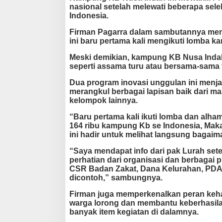
nasional setelah melewati beberapa sel
i
Indonesia.
K
e
Firman Pagarra dalam sambutannya men
c
ini baru pertama kali mengikuti lomba k
a
m
Meski demikian, kampung KB Nusa Indah
a
seperti assama turu atau bersama-sama 
t
a
Dua program inovasi unggulan ini menja
n
merangkul berbagai lapisan baik dari ma
T
kelompok lainnya.
a
l
“Baru pertama kali ikuti lomba dan alha
l
164 ribu kampung Kb se Indonesia, Makas
o
ini hadir untuk melihat langsung bagaim
“Saya mendapat info dari pak Lurah se
perhatian dari organisasi dan berbagai pi
CSR Badan Zakat, Dana Kelurahan, PDAM 
dicontoh,” sambungnya.
Firman juga memperkenalkan peran keh
warga lorong dan membantu keberhasil
banyak item kegiatan di dalamnya.