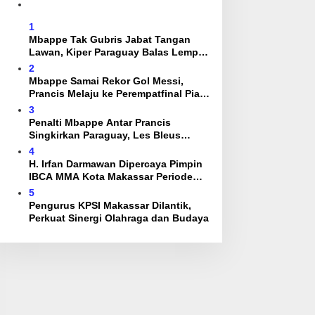
1
Mbappe Tak Gubris Jabat Tangan
Lawan, Kiper Paraguay Balas Lempar
Bola
2
Mbappe Samai Rekor Gol Messi,
Prancis Melaju ke Perempatfinal Piala
Dunia 2026
3
Penalti Mbappe Antar Prancis
Singkirkan Paraguay, Les Bleus
Tantang Maroko di Perempatfinal
4
H. Irfan Darmawan Dipercaya Pimpin
IBCA MMA Kota Makassar Periode
2026–2030
5
Pengurus KPSI Makassar Dilantik,
Perkuat Sinergi Olahraga dan Budaya