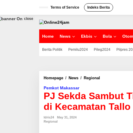
S
Terms of Service
Indeks Berita
k
i
p
close
t
o
c
Home
News
Ekbis
Bola
Otom
o
n
Berita Politik
Pemilu2024
Pileg2024
Pilpres 2
t
e
n
t
Homepage
/
News
/
Regional
P
J
Pemkot Makassar
S
PJ Sekda Sambut T
e
k
di Kecamatan Tallo
d
a
S
Idris24
May 31, 2024
a
Regional
m
b