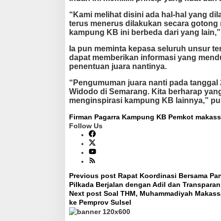
“Kami melihat disini ada hal-hal yang 
terus menerus dilakukan secara gotong 
kampung KB ini berbeda dari yang lain,”
Ia pun meminta kepasa seluruh unsur ter
dapat memberikan informasi yang mendu
penentuan juara nantinya.
“Pengumuman juara nanti pada tanggal 2
Widodo di Semarang. Kita berharap yang
menginspirasi kampung KB lainnya,” pung
Firman Pagarra
Kampung KB
Pemkot makass
Follow Us
Previous post
Rapat Koordinasi Bersama Panw
P
Pilkada Berjalan dengan Adil dan Transparan
o
Next post
Soal THM, Muhammadiyah Makassar
s
ke Pemprov Sulsel
t