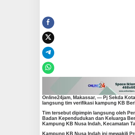
u
t
T
i
m
V
e
r
i
f
i
k
a
s
i
K
a
m
Online24jam, Makassar
, — Pj Sekda Kot
p
langsung tim verifikasi kampung KB Berk
u
n
Tim tersebut dipimpin langsung oleh Pen
g
Badan Kependudukan dan Keluarga Beren
K
Kampung KB Nusa Indah, Kecamatan Tall
B
Kampung KB Nusa Indah ini mewakili Pro
d