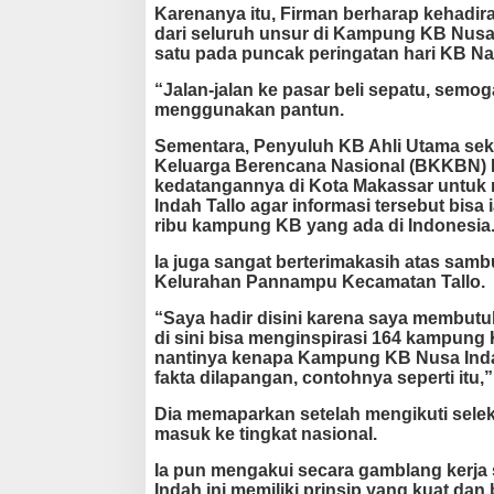
Karenanya itu, Firman berharap kehadiran 
dari seluruh unsur di Kampung KB Nusa
satu pada puncak peringatan hari KB Na
“Jalan-jalan ke pasar beli sepatu, semog
menggunakan pantun.
Sementara, Penyuluh KB Ahli Utama sek
Keluarga Berencana Nasional (BKKBN) P
kedatangannya di Kota Makassar untuk 
Indah Tallo agar informasi tersebut bisa
ribu kampung KB yang ada di Indonesia
Ia juga sangat berterimakasih atas sam
Kelurahan Pannampu Kecamatan Tallo.
“Saya hadir disini karena saya membutuh
di sini bisa menginspirasi 164 kampung
nantinya kenapa Kampung KB Nusa Indah
fakta dilapangan, contohnya seperti itu,” 
Dia memaparkan setelah mengikuti selek
masuk ke tingkat nasional.
Ia pun mengakui secara gamblang kerj
Indah ini memiliki prinsip yang kuat da