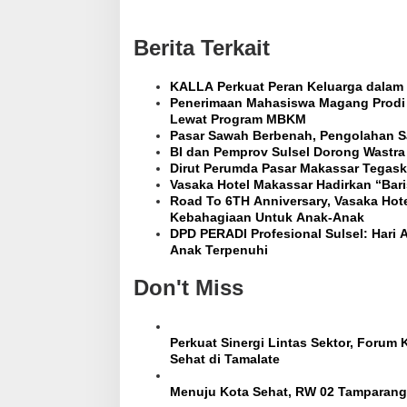
n
a
v
Berita Terkait
i
g
a
KALLA Perkuat Peran Keluarga dalam 
t
Penerimaan Mahasiswa Magang Prodi A
i
Lewat Program MBKM
o
Pasar Sawah Berbenah, Pengolahan S
n
BI dan Pemprov Sulsel Dorong Wastr
Dirut Perumda Pasar Makassar Tegask
Vasaka Hotel Makassar Hadirkan “Bari
Road To 6TH Anniversary, Vasaka Hote
Kebahagiaan Untuk Anak-Anak
DPD PERADI Profesional Sulsel: Har
Anak Terpenuhi
Don't Miss
Perkuat Sinergi Lintas Sektor, Forum
Sehat di Tamalate
Menuju Kota Sehat, RW 02 Tamparan