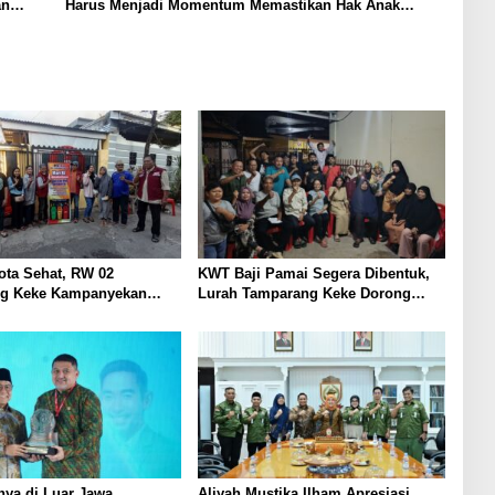
an
Harus Menjadi Momentum Memastikan Hak Anak
Terpenuhi
ota Sehat, RW 02
KWT Baji Pamai Segera Dibentuk,
g Keke Kampanyekan
Lurah Tamparang Keke Dorong
Pilah Sampah
Kebun Produktif Warga
nya di Luar Jawa,
Aliyah Mustika Ilham Apresiasi