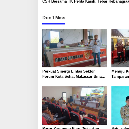
CSR Bersama TK Pelita Kasih, Tebar Kebahagia
n
Untuk Anak-Anak
Don't Miss
Perkuat Sinergi Lintas Sektor,
Menuju K
Forum Kota Sehat Makassar Bina
Tamparan
Pokja Kecamatan dan Kelurahan
Gerakan 
Sehat di Tamalate
Pasar Kampung Baru Disiapkan
Satu-satu