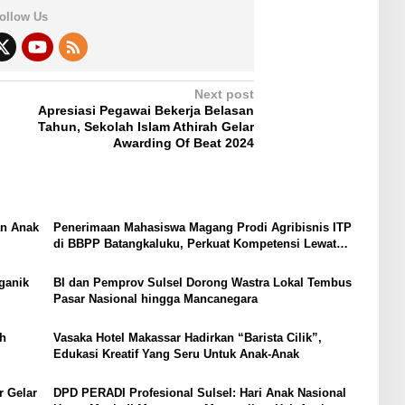
ollow Us
Next post
Apresiasi Pegawai Bekerja Belasan
Tahun, Sekolah Islam Athirah Gelar
Awarding Of Beat 2024
an Anak
Penerimaan Mahasiswa Magang Prodi Agribisnis ITP
di BBPP Batangkaluku, Perkuat Kompetensi Lewat
Program MBKM
ganik
BI dan Pemprov Sulsel Dorong Wastra Lokal Tembus
Pasar Nasional hingga Mancanegara
h
Vasaka Hotel Makassar Hadirkan “Barista Cilik”,
Edukasi Kreatif Yang Seru Untuk Anak-Anak
r Gelar
DPD PERADI Profesional Sulsel: Hari Anak Nasional