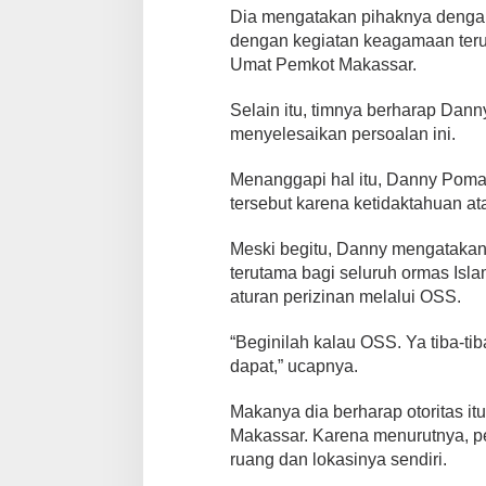
u
Dia mengatakan pihaknya dengan
k
dengan kegiatan keagamaan ter
a
Umat Pemkot Makassar.
n
M
e
Selain itu, timnya berharap Dan
d
menyelesaikan persoalan ini.
i
a
Menanggapi hal itu, Danny Pom
s
i
tersebut karena ketidaktahuan at
k
e
Meski begitu, Danny mengataka
P
terutama bagi seluruh ormas Isl
e
aturan perizinan melalui OSS.
m
p
r
“Beginilah kalau OSS. Ya tiba-ti
o
dapat,” ucapnya.
v
S
Makanya dia berharap otoritas it
u
Makassar. Karena menurutnya, pem
l
s
ruang dan lokasinya sendiri.
e