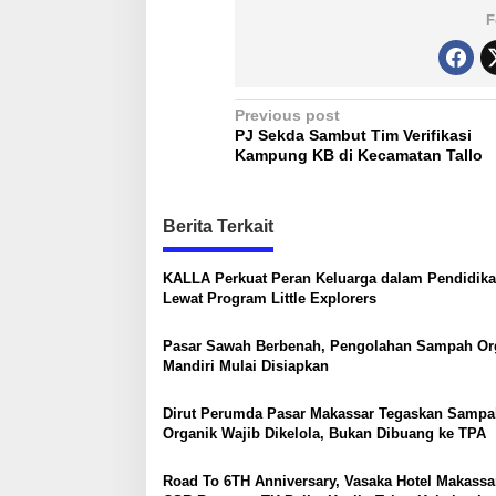
F
P
Previous post
PJ Sekda Sambut Tim Verifikasi
o
Kampung KB di Kecamatan Tallo
s
t
Berita Terkait
n
a
KALLA Perkuat Peran Keluarga dalam Pendidik
Lewat Program Little Explorers
v
i
Pasar Sawah Berbenah, Pengolahan Sampah Or
g
Mandiri Mulai Disiapkan
a
Dirut Perumda Pasar Makassar Tegaskan Sampa
t
Organik Wajib Dikelola, Bukan Dibuang ke TPA
i
Road To 6TH Anniversary, Vasaka Hotel Makassa
o