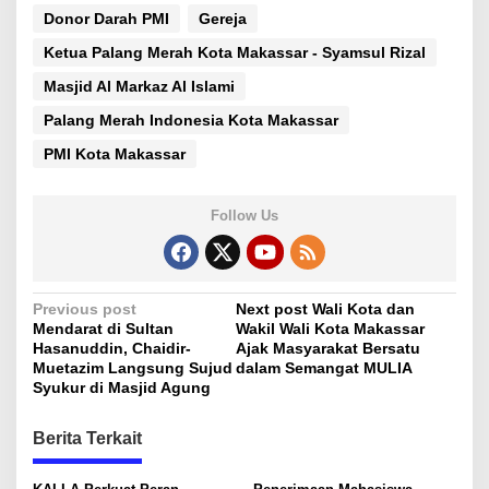
Donor Darah PMI
Gereja
Ketua Palang Merah Kota Makassar - Syamsul Rizal
Masjid Al Markaz Al Islami
Palang Merah Indonesia Kota Makassar
PMI Kota Makassar
Follow Us
P
Previous post
Next post
Wali Kota dan
Mendarat di Sultan
Wakil Wali Kota Makassar
o
Hasanuddin, Chaidir-
Ajak Masyarakat Bersatu
s
Muetazim Langsung Sujud
dalam Semangat MULIA
Syukur di Masjid Agung
t
n
Berita Terkait
a