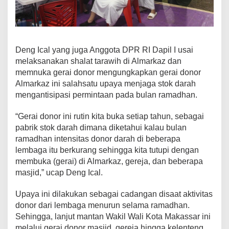
j
a
S
a
a
Deng Ical yang juga Anggota DPR RI Dapil I usai
t
melaksanakan shalat tarawih di Almarkaz dan
R
memnuka gerai donor mengungkapkan gerai donor
a
m
Almarkaz ini salahsatu upaya menjaga stok darah
a
mengantisipasi permintaan pada bulan ramadhan.
d
h
“Gerai donor ini rutin kita buka setiap tahun, sebagai
a
pabrik stok darah dimana diketahui kalau bulan
n
ramadhan intensitas donor darah di beberapa
lembaga itu berkurang sehingga kita tutupi dengan
membuka (gerai) di Almarkaz, gereja, dan beberapa
masjid,” ucap Deng Ical.
Upaya ini dilakukan sebagai cadangan disaat aktivitas
donor dari lembaga menurun selama ramadhan.
Sehingga, lanjut mantan Wakil Wali Kota Makassar ini
melalui gerai donor masjid, gereja hingga kelenteng