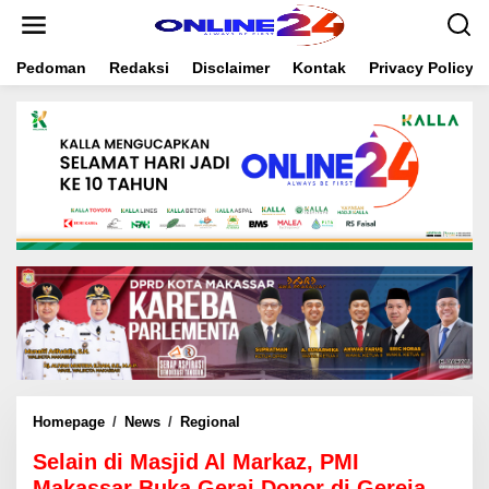
S
k
i
Pedoman
Redaksi
Disclaimer
Kontak
Privacy Policy
p
t
o
c
o
n
t
e
n
t
Homepage
/
News
/
Regional
S
e
Selain di Masjid Al Markaz, PMI
l
a
Makassar Buka Gerai Donor di Gereja