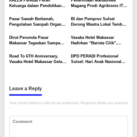
v
KALLA Perkuat Peran
Penerimaan Mahasiswa
Keluarga dalam Pendidikan
Magang Prodi Agribisnis ITP
i
Anak Lewat Program Little
di BBPP Batangkaluku,
Explorers
Perkuat Kompetensi Lewat
g
Pasar Sawah Berbenah,
BI dan Pemprov Sulsel
Program MBKM
Pengolahan Sampah Organik
Dorong Wastra Lokal Tembus
a
Mandiri Mulai Disiapkan
Pasar Nasional hingga
t
Mancanegara
Dirut Perumda Pasar
Vasaka Hotel Makassar
i
Makassar Tegaskan Sampah
Hadirkan “Barista Cilik”,
Organik Wajib Dikelola,
Edukasi Kreatif Yang Seru
o
Bukan Dibuang ke TPA
Untuk Anak-Anak
Road To 6TH Anniversary,
DPD PERADI Profesional
n
Vasaka Hotel Makassar Gelar
Sulsel: Hari Anak Nasional
CSR Bersama TK Pelita
Harus Menjadi Momentum
Kasih, Tebar Kebahagiaan
Memastikan Hak Anak
Untuk Anak-Anak
Terpenuhi
Leave a Reply
Your email address will not be published.
Required fields are marked
*