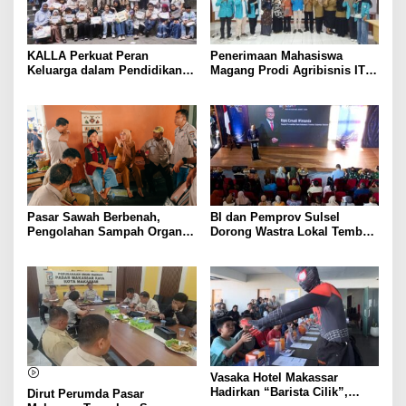
KALLA Perkuat Peran
Penerimaan Mahasiswa
Keluarga dalam Pendidikan
Magang Prodi Agribisnis ITP
Anak Lewat Program Little
di BBPP Batangkaluku,
Explorers
Perkuat Kompetensi Lewat
Program MBKM
Pasar Sawah Berbenah,
BI dan Pemprov Sulsel
Pengolahan Sampah Organik
Dorong Wastra Lokal Tembus
Mandiri Mulai Disiapkan
Pasar Nasional hingga
Mancanegara
Vasaka Hotel Makassar
Hadirkan “Barista Cilik”,
Dirut Perumda Pasar