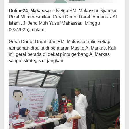
a
s
Online24, Makassar
– Ketua PMI Makassar Syamsu
s
Rizal MI meresmikan Gerai Donor Darah Almarkaz Al
a
Islami, Jl Jend Muh Yusuf Makassar, Minggu
r
(2/3/2025) malam.
B
u
k
Gerai Donor Darah dari PMI Makassar rutin setiap
a
ramadhan dibuka di pelataran Masjid Al Markas. Kali
G
ini, gerai berada di dekat pintu gerbang Al Markas
e
sangat strategis di jangkau.
r
a
i
D
o
n
o
r
d
i
G
e
r
e