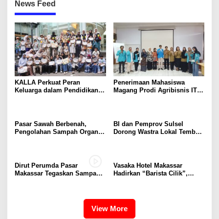
News Feed
KALLA Perkuat Peran
Penerimaan Mahasiswa
Keluarga dalam Pendidikan
Magang Prodi Agribisnis ITP
Anak Lewat Program Little
di BBPP Batangkaluku,
Explorers
Perkuat Kompetensi Lewat
Program MBKM
Pasar Sawah Berbenah,
BI dan Pemprov Sulsel
Pengolahan Sampah Organik
Dorong Wastra Lokal Tembus
Mandiri Mulai Disiapkan
Pasar Nasional hingga
Mancanegara
Dirut Perumda Pasar
Vasaka Hotel Makassar
Makassar Tegaskan Sampah
Hadirkan “Barista Cilik”,
Organik Wajib Dikelola,
Edukasi Kreatif Yang Seru
Bukan Dibuang ke TPA
Untuk Anak-Anak
View More