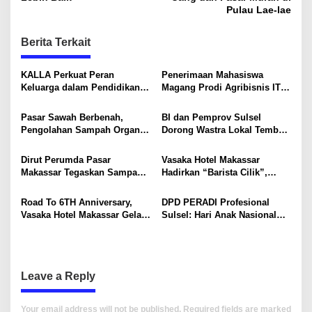
t
Pulau Lae-lae
n
Berita Terkait
a
v
KALLA Perkuat Peran
Penerimaan Mahasiswa
i
Keluarga dalam Pendidikan
Magang Prodi Agribisnis ITP
Anak Lewat Program Little
di BBPP Batangkaluku,
g
Explorers
Perkuat Kompetensi Lewat
Pasar Sawah Berbenah,
BI dan Pemprov Sulsel
a
Program MBKM
Pengolahan Sampah Organik
Dorong Wastra Lokal Tembus
t
Mandiri Mulai Disiapkan
Pasar Nasional hingga
Mancanegara
i
Dirut Perumda Pasar
Vasaka Hotel Makassar
Makassar Tegaskan Sampah
Hadirkan “Barista Cilik”,
o
Organik Wajib Dikelola,
Edukasi Kreatif Yang Seru
Bukan Dibuang ke TPA
Untuk Anak-Anak
n
Road To 6TH Anniversary,
DPD PERADI Profesional
Vasaka Hotel Makassar Gelar
Sulsel: Hari Anak Nasional
CSR Bersama TK Pelita
Harus Menjadi Momentum
Kasih, Tebar Kebahagiaan
Memastikan Hak Anak
Untuk Anak-Anak
Terpenuhi
Leave a Reply
Your email address will not be published.
Required fields are marked