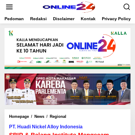
S
k
i
Pedoman
Redaksi
Disclaimer
Kontak
Privacy Policy
p
t
o
c
o
n
t
e
n
t
Homepage
/
News
/
Regional
S
B
PT. Huadi Nickel Alloy Indonesia
I
P