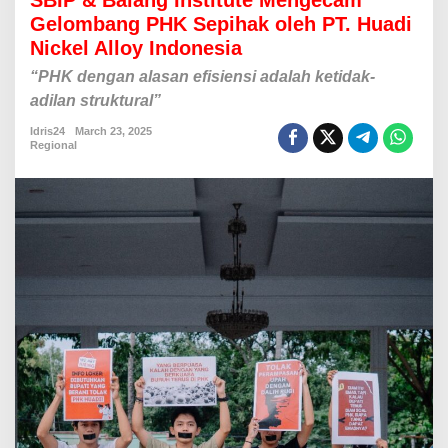
SBIP & Balang Institute Mengecam
&
Gelombang PHK Sepihak oleh PT. Huadi
B
Nickel Alloy Indonesia
a
l
“PHK dengan alasan efisiensi adalah ketidak-
a
adilan struktural”
n
g
Idris24
March 23, 2025
I
Regional
n
s
t
i
t
u
t
e
M
e
n
g
e
c
a
m
G