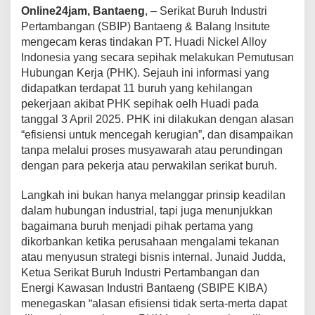
Online24jam, Bantaeng
, – Serikat Buruh Industri
H
u
Pertambangan (SBIP) Bantaeng & Balang Insitute
a
mengecam keras tindakan PT. Huadi Nickel Alloy
d
Indonesia yang secara sepihak melakukan Pemutusan
i
Hubungan Kerja (PHK). Sejauh ini informasi yang
N
i
didapatkan terdapat 11 buruh yang kehilangan
c
pekerjaan akibat PHK sepihak oelh Huadi pada
k
tanggal 3 April 2025. PHK ini dilakukan dengan alasan
e
“efisiensi untuk mencegah kerugian”, dan disampaikan
l
tanpa melalui proses musyawarah atau perundingan
A
l
dengan para pekerja atau perwakilan serikat buruh.
l
o
Langkah ini bukan hanya melanggar prinsip keadilan
y
dalam hubungan industrial, tapi juga menunjukkan
I
bagaimana buruh menjadi pihak pertama yang
n
d
dikorbankan ketika perusahaan mengalami tekanan
o
atau menyusun strategi bisnis internal. Junaid Judda,
n
Ketua Serikat Buruh Industri Pertambangan dan
e
Energi Kawasan Industri Bantaeng (SBIPE KIBA)
s
i
menegaskan “alasan efisiensi tidak serta-merta dapat
a