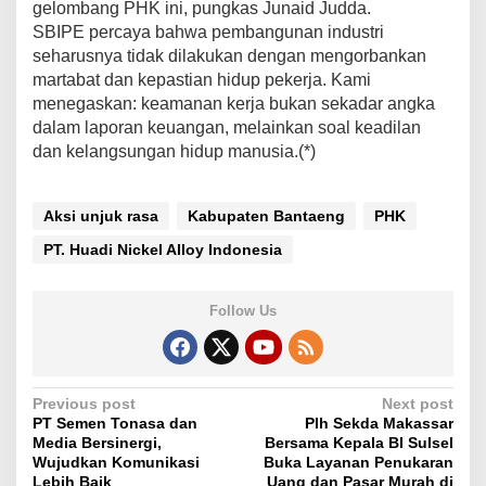
gelombang PHK ini, pungkas Junaid Judda.
SBIPE percaya bahwa pembangunan industri
seharusnya tidak dilakukan dengan mengorbankan
martabat dan kepastian hidup pekerja. Kami
menegaskan: keamanan kerja bukan sekadar angka
dalam laporan keuangan, melainkan soal keadilan
dan kelangsungan hidup manusia.(*)
Aksi unjuk rasa
Kabupaten Bantaeng
PHK
PT. Huadi Nickel Alloy Indonesia
Follow Us
P
Previous post
Next post
PT Semen Tonasa dan
Plh Sekda Makassar
o
Media Bersinergi,
Bersama Kepala BI Sulsel
s
Wujudkan Komunikasi
Buka Layanan Penukaran
Lebih Baik
Uang dan Pasar Murah di