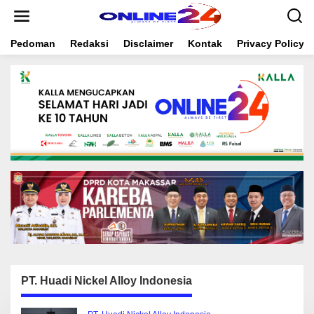
S
k
i
Pedoman
Redaksi
Disclaimer
Kontak
Privacy Policy
p
t
o
c
o
n
t
e
n
t
PT. Huadi Nickel Alloy Indonesia