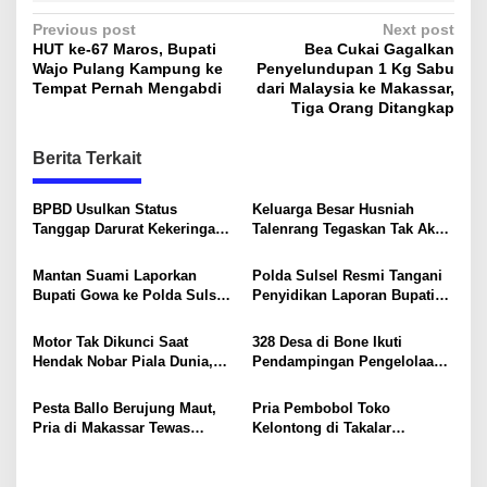
P
Previous post
Next post
HUT ke-67 Maros, Bupati
Bea Cukai Gagalkan
o
Wajo Pulang Kampung ke
Penyelundupan 1 Kg Sabu
s
Tempat Pernah Mengabdi
dari Malaysia ke Makassar,
Tiga Orang Ditangkap
t
n
Berita Terkait
a
v
BPBD Usulkan Status
Keluarga Besar Husniah
Tanggap Darurat Kekeringan
Talenrang Tegaskan Tak Akan
i
di Makassar, Puluhan Ribu
Campuri Polemik dan Proses
Warga Mulai Krisis Air Bersih
Hukum
g
Mantan Suami Laporkan
Polda Sulsel Resmi Tangani
Bupati Gowa ke Polda Sulsel,
Penyidikan Laporan Bupati
a
Singgung Dugaan Keterangan
Gowa
t
Palsu dan Penggelapan
Motor Tak Dikunci Saat
328 Desa di Bone Ikuti
i
Hendak Nobar Piala Dunia,
Pendampingan Pengelolaan
Raib Digondol Maling
APBDes dan Kepatuhan Pajak
o
Dana Desa
Pesta Ballo Berujung Maut,
Pria Pembobol Toko
n
Pria di Makassar Tewas
Kelontong di Takalar
Ditikam Rekannya
Ditangkap, Sempat Ancam
Polisi dengan Pisau