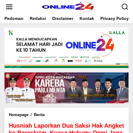
S
k
i
Pedoman
Redaksi
Disclaimer
Kontak
Privacy Policy
p
t
o
c
o
n
t
e
n
t
Homepage
/
Berita
H
u
Husniah Laporkan Dua Saksi Hak Angket
s
n
ke Bareskrim, Kuasa Hukum: Demi Jaga