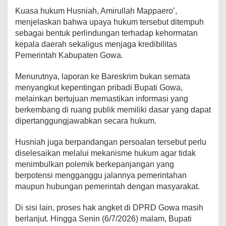
:
Kuasa hukum Husniah, Amirullah Mappaero’,
D
menjelaskan bahwa upaya hukum tersebut ditempuh
e
sebagai bentuk perlindungan terhadap kehormatan
m
kepala daerah sekaligus menjaga kredibilitas
i
J
Pemerintah Kabupaten Gowa.
a
g
Menurutnya, laporan ke Bareskrim bukan semata
a
menyangkut kepentingan pribadi Bupati Gowa,
N
melainkan bertujuan memastikan informasi yang
a
m
berkembang di ruang publik memiliki dasar yang dapat
a
dipertanggungjawabkan secara hukum.
B
a
Husniah juga berpandangan persoalan tersebut perlu
i
diselesaikan melalui mekanisme hukum agar tidak
k
P
menimbulkan polemik berkepanjangan yang
e
berpotensi mengganggu jalannya pemerintahan
m
maupun hubungan pemerintah dengan masyarakat.
e
r
Di sisi lain, proses hak angket di DPRD Gowa masih
i
n
berlanjut. Hingga Senin (6/7/2026) malam, Bupati
t