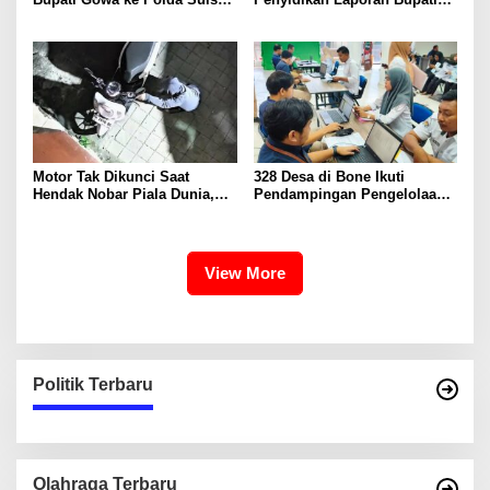
Singgung Dugaan Keterangan
Gowa
Palsu dan Penggelapan
Motor Tak Dikunci Saat
328 Desa di Bone Ikuti
Hendak Nobar Piala Dunia,
Pendampingan Pengelolaan
Raib Digondol Maling
APBDes dan Kepatuhan Pajak
Dana Desa
View More
Politik Terbaru
Olahraga Terbaru