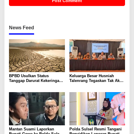
News Feed
BPBD Usulkan Status
Keluarga Besar Husniah
Tanggap Darurat Kekeringan
Talenrang Tegaskan Tak Akan
di Makassar, Puluhan Ribu
Campuri Polemik dan Proses
Warga Mulai Krisis Air Bersih
Hukum
Mantan Suami Laporkan
Polda Sulsel Resmi Tangani
Bupati Gowa ke Polda Sulsel,
Penyidikan Laporan Bupati