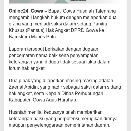
k
e
Online24, Gowa –
Bupati Gowa Husniah Talenrang
t
mengambil langkah hukum dengan melaporkan dua
k
orang yang menjadi saksi dalam sidang Panitia
e
Khusus (Pansus) Hak Angket DPRD Gowa ke
B
a
Bareskrim Mabes Polri.
r
e
Laporan tersebut berkaitan dengan dugaan
s
pencemaran nama baik serta penyampaian
k
keterangan yang diduga tidak sesuai fakta dalam
r
i
forum hak angket.
m
,
Dua pihak yang dilaporkan masing-masing adalah
K
Zaenal Abidin, yang hadir sebagai saksi dalam sidang
u
hak angket, serta Kepala Dinas Perhubungan
a
s
Kabupaten Gowa Agus Harahap.
a
H
Husniah menilai keduanya telah memberikan
u
keterangan palsu yang berpotensi merugikan dirinya
k
maupun penyelenggaraan pemerintahan daerah.
u
m