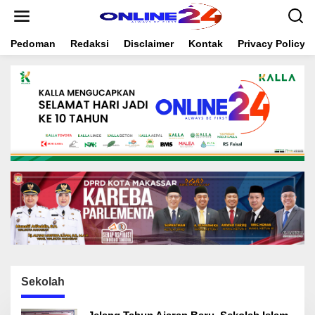
S
k
i
Pedoman
Redaksi
Disclaimer
Kontak
Privacy Policy
p
t
o
c
o
n
t
e
n
t
Sekolah