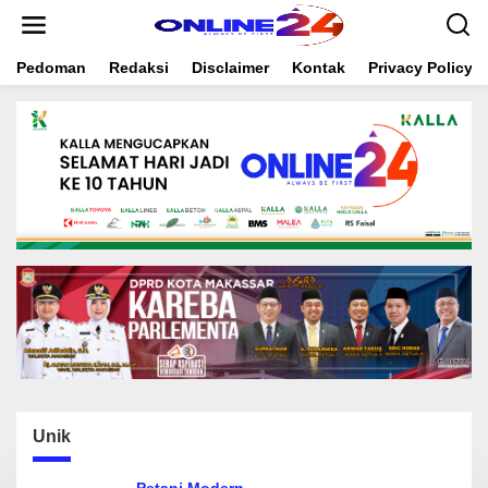
S
k
i
Pedoman
Redaksi
Disclaimer
Kontak
Privacy Policy
p
t
o
c
o
n
t
e
n
t
Unik