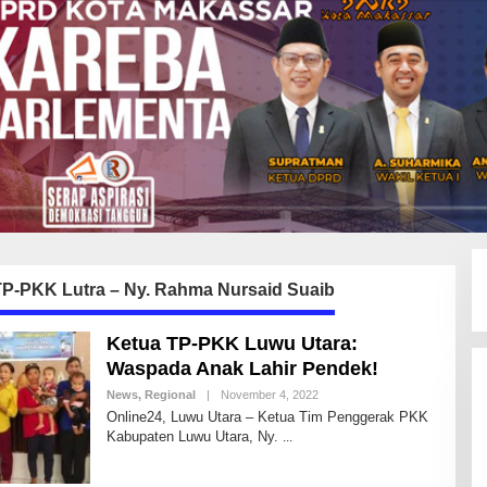
TP-PKK Lutra – Ny. Rahma Nursaid Suaib
Ketua TP-PKK Luwu Utara:
Waspada Anak Lahir Pendek!
News
,
Regional
|
November 4, 2022
B
Y
Online24, Luwu Utara – Ketua Tim Penggerak PKK
A
Kabupaten Luwu Utara, Ny.
N
D
H
I