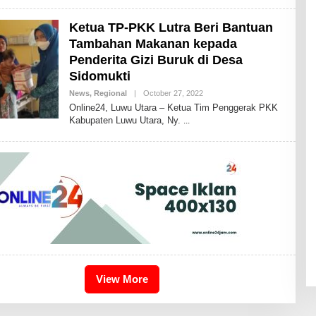
K
A
Ketua TP-PKK Lutra Beri Bantuan
I
D
Tambahan Makanan kepada
R
Penderita Gizi Buruk di Desa
I
S
Sidomukti
B
D
News
,
Regional
|
October 27, 2022
B
Y
Online24, Luwu Utara – Ketua Tim Penggerak PKK
A
Kabupaten Luwu Utara, Ny.
N
D
H
I
K
A
I
D
R
I
S
B
D
View More