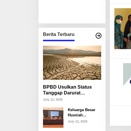
Berita Terbaru
BPBD Usulkan Status
Tanggap Darurat
Kekeringan di Makassar,
July 12, 2026
Puluhan Ribu Warga
Keluarga Besar
Mulai Krisis Air Bersih
Husniah
Talenrang
July 12, 2026
Tegaskan Tak
Akan Campuri