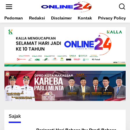
S
k
i
Pedoman
Redaksi
Disclaimer
Kontak
Privacy Policy
p
t
o
c
o
n
t
e
n
t
Sajak