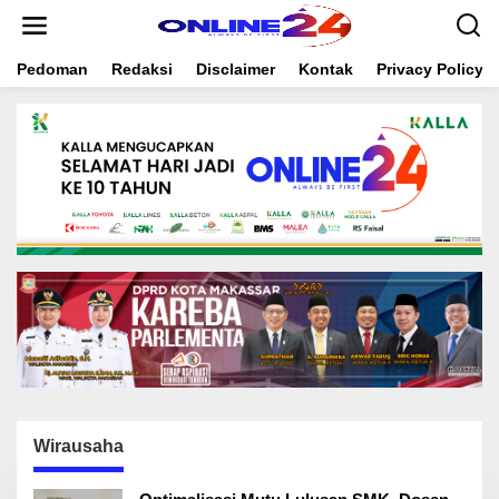
S
k
i
Pedoman
Redaksi
Disclaimer
Kontak
Privacy Policy
p
t
o
c
o
n
t
e
n
t
Wirausaha