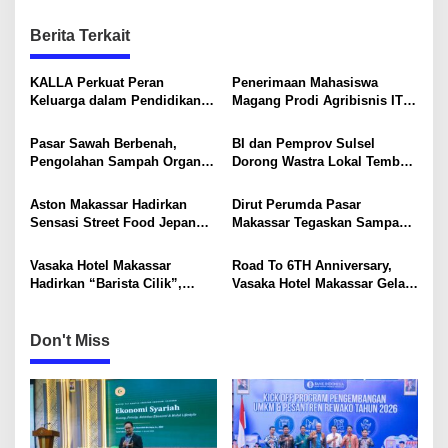
n
Berita Terkait
a
v
KALLA Perkuat Peran
Penerimaan Mahasiswa
i
Keluarga dalam Pendidikan
Magang Prodi Agribisnis ITP
Anak Lewat Program Little
di BBPP Batangkaluku,
g
Explorers
Perkuat Kompetensi Lewat
Pasar Sawah Berbenah,
BI dan Pemprov Sulsel
a
Program MBKM
Pengolahan Sampah Organik
Dorong Wastra Lokal Tembus
t
Mandiri Mulai Disiapkan
Pasar Nasional hingga
Mancanegara
i
Aston Makassar Hadirkan
Dirut Perumda Pasar
Sensasi Street Food Jepang
Makassar Tegaskan Sampah
o
Lewat “60 Seconds to
Organik Wajib Dikelola,
Tokyo”, Mulai Rp48 Ribu
Bukan Dibuang ke TPA
n
Vasaka Hotel Makassar
Road To 6TH Anniversary,
Hadirkan “Barista Cilik”,
Vasaka Hotel Makassar Gelar
Edukasi Kreatif Yang Seru
CSR Bersama TK Pelita
Untuk Anak-Anak
Kasih, Tebar Kebahagiaan
Untuk Anak-Anak
Don't Miss