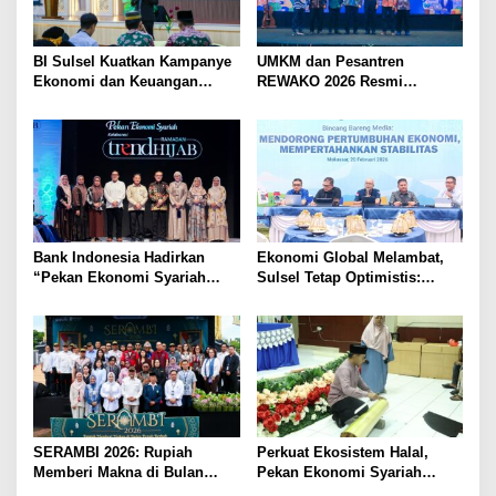
BI Sulsel Kuatkan Kampanye
UMKM dan Pesantren
Ekonomi dan Keuangan
REWAKO 2026 Resmi
Syariah Melalui Training of
Dimulai, Bank Indonesia
Trainers Konten Ekonomi dan
Sulsel Dorong Pelaku Usaha
Keuangan Syariah
Naik Kelas
Bank Indonesia Hadirkan
Ekonomi Global Melambat,
“Pekan Ekonomi Syariah
Sulsel Tetap Optimistis:
Kolaborasi dengan Trend
Survei BI Jadi Alarm Dini
Hijab 2026
Jaga Stabilitas
SERAMBI 2026: Rupiah
Perkuat Ekosistem Halal,
Memberi Makna di Bulan
Pekan Ekonomi Syariah
Penuh Berkah
(PESyar) 2026 gelar Pelatihan