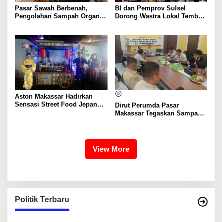
Pasar Sawah Berbenah,
BI dan Pemprov Sulsel
Pengolahan Sampah Organik
Dorong Wastra Lokal Tembus
Mandiri Mulai Disiapkan
Pasar Nasional hingga
Mancanegara
Aston Makassar Hadirkan
Sensasi Street Food Jepang
Dirut Perumda Pasar
Lewat “60 Seconds to
Makassar Tegaskan Sampah
Tokyo”, Mulai Rp48 Ribu
Organik Wajib Dikelola,
Bukan Dibuang ke TPA
View More
Politik Terbaru