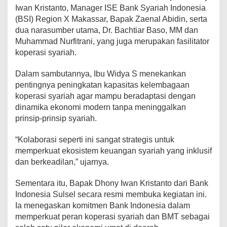
Iwan Kristanto, Manager ISE Bank Syariah Indonesia
a
c
(BSI) Region X Makassar, Bapak Zaenal Abidin, serta
i
dua narasumber utama, Dr. Bachtiar Baso, MM dan
t
Muhammad Nurfitrani, yang juga merupakan fasilitator
y
koperasi syariah.
B
u
i
Dalam sambutannya, Ibu Widya S menekankan
l
pentingnya peningkatan kapasitas kelembagaan
d
koperasi syariah agar mampu beradaptasi dengan
i
dinamika ekonomi modern tanpa meninggalkan
n
g
prinsip-prinsip syariah.
d
a
“Kolaborasi seperti ini sangat strategis untuk
l
memperkuat ekosistem keuangan syariah yang inklusif
a
dan berkeadilan,” ujarnya.
m
R
a
Sementara itu, Bapak Dhony Iwan Kristanto dari Bank
n
Indonesia Sulsel secara resmi membuka kegiatan ini.
g
Ia menegaskan komitmen Bank Indonesia dalam
k
memperkuat peran koperasi syariah dan BMT sebagai
a
B