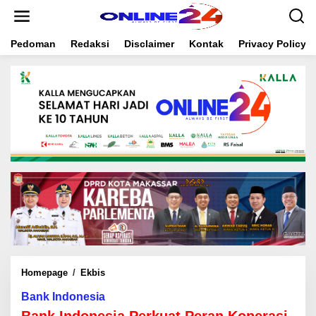
S
k
i
Pedoman
Redaksi
Disclaimer
Kontak
Privacy Policy
p
t
o
c
o
n
t
e
n
t
Homepage
/
Ekbis
B
a
Bank Indonesia
n
k