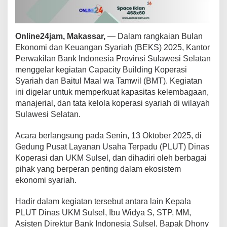
r
a
s
i
Online24jam, Makassar,
— Dalam rangkaian Bulan
S
Ekonomi dan Keuangan Syariah (BEKS) 2025, Kantor
y
Perwakilan Bank Indonesia Provinsi Sulawesi Selatan
a
menggelar kegiatan Capacity Building Koperasi
r
i
Syariah dan Baitul Maal wa Tamwil (BMT). Kegiatan
a
ini digelar untuk memperkuat kapasitas kelembagaan,
h
manajerial, dan tata kelola koperasi syariah di wilayah
d
Sulawesi Selatan.
a
n
B
Acara berlangsung pada Senin, 13 Oktober 2025, di
M
Gedung Pusat Layanan Usaha Terpadu (PLUT) Dinas
T
Koperasi dan UKM Sulsel, dan dihadiri oleh berbagai
L
pihak yang berperan penting dalam ekosistem
e
ekonomi syariah.
w
a
t
Hadir dalam kegiatan tersebut antara lain Kepala
C
PLUT Dinas UKM Sulsel, Ibu Widya S, STP, MM,
a
Asisten Direktur Bank Indonesia Sulsel, Bapak Dhony
p