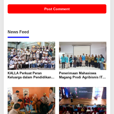
News Feed
KALLA Perkuat Peran
Penerimaan Mahasiswa
Keluarga dalam Pendidikan
Magang Prodi Agribisnis ITP
Anak Lewat Program Little
di BBPP Batangkaluku,
Explorers
Perkuat Kompetensi Lewat
Program MBKM