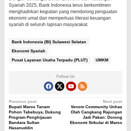
Syariah 2025, Bank Indonesia terus berkomitmen
menghadirkan kegiatan yang mendorong penguatan
ekonomi umat dan memperluas literasi keuangan
syariah di seluruh lapisan masyarakat.
Bank Indonesia (BI) Sulawesi Selatan
Ekonomi Syariah
Pusat Layanan Usaha Terpadu (PLUT)
UMKM
Follow Us
P
Previous post
Next post
Bupati Maros Tanam
Venom Community Unhas
o
Pohon Tabebuya, Dukung
Olah Cangkang Rajungan
s
Program Penghijauan
Jadi Pakan: Dorong
Bandara Sultan
Ekonomi Sirkular di Maros
t
Hasanuddin