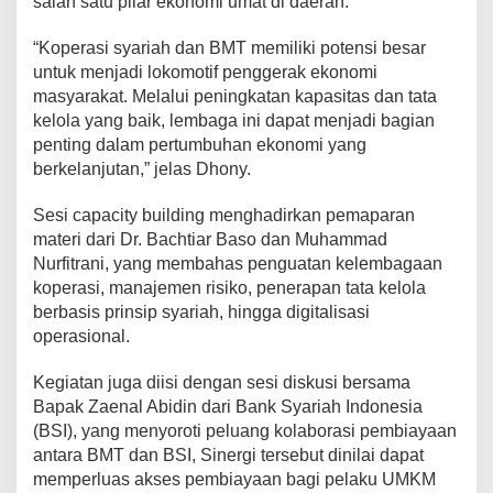
salah satu pilar ekonomi umat di daerah.
E
K
“Koperasi syariah dan BMT memiliki potensi besar
S
untuk menjadi lokomotif penggerak ekonomi
2
masyarakat. Melalui peningkatan kapasitas dan tata
0
2
kelola yang baik, lembaga ini dapat menjadi bagian
5
penting dalam pertumbuhan ekonomi yang
berkelanjutan,” jelas Dhony.
Sesi capacity building menghadirkan pemaparan
materi dari Dr. Bachtiar Baso dan Muhammad
Nurfitrani, yang membahas penguatan kelembagaan
koperasi, manajemen risiko, penerapan tata kelola
berbasis prinsip syariah, hingga digitalisasi
operasional.
Kegiatan juga diisi dengan sesi diskusi bersama
Bapak Zaenal Abidin dari Bank Syariah Indonesia
(BSI), yang menyoroti peluang kolaborasi pembiayaan
antara BMT dan BSI, Sinergi tersebut dinilai dapat
memperluas akses pembiayaan bagi pelaku UMKM