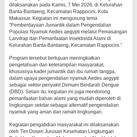
dilaksanakan pada Kamis, 7 Mei 2026, di Kelurahan
e
s
Banta-Bantaeng, Kecamatan Rappocini, Kota
a
Makassar. Kegiatan ini mengusung tema
e
“Pemberdayaan Jumantik dalam Pengendalian
g
Populasi Nyamuk Aedes aegypti melalui Pemasangan
y
p
Larvitrap dan Pemanfaatan Insektisida Alami di
t
Kelurahan Banta-Bantaeng, Kecamatan Rappocini.”
i
m
Program tersebut bertujuan meningkatkan
e
pengetahuan dan keterampilan masyarakat,
l
a
khususnya kader jumantik dan ibu rumah tangga,
l
dalam upaya pengendalian nyamuk Aedes aegypti
u
sebagai vektor penyakit Demam Berdarah Dengue
i
(DBD). Selain itu, kegiatan ini juga mendorong
P
pemanfaatan bahan alami yang mudah diperoleh di
e
m
lingkungan sekitar sebagai alternatif pengendalian
a
nyamuk yang aman dan ramah lingkungan.
s
a
Kegiatan pengabdian masyarakat ini dilaksanakan
n
oleh Tim Dosen Jurusan Kesehatan Lingkungan
g
a