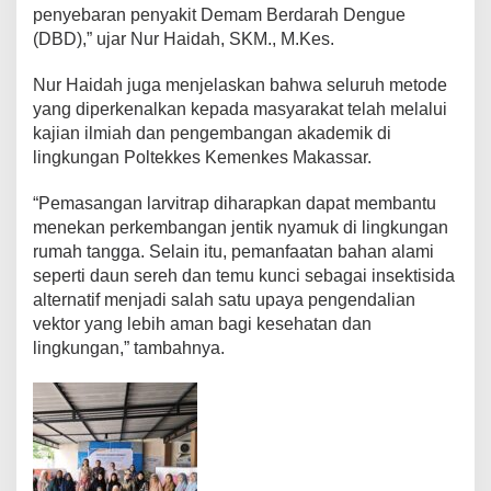
t
penyebaran penyakit Demam Berdarah Dengue
a
(DBD),” ujar Nur Haidah, SKM., M.Kes.
-
B
a
Nur Haidah juga menjelaskan bahwa seluruh metode
n
yang diperkenalkan kepada masyarakat telah melalui
t
kajian ilmiah dan pengembangan akademik di
a
lingkungan Poltekkes Kemenkes Makassar.
e
n
g
“Pemasangan larvitrap diharapkan dapat membantu
menekan perkembangan jentik nyamuk di lingkungan
rumah tangga. Selain itu, pemanfaatan bahan alami
seperti daun sereh dan temu kunci sebagai insektisida
alternatif menjadi salah satu upaya pengendalian
vektor yang lebih aman bagi kesehatan dan
lingkungan,” tambahnya.