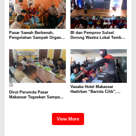
Pasar Sawah Berbenah,
BI dan Pemprov Sulsel
Pengolahan Sampah Organik
Dorong Wastra Lokal Tembus
Mandiri Mulai Disiapkan
Pasar Nasional hingga
Mancanegara
Vasaka Hotel Makassar
Hadirkan “Barista Cilik”,
Dirut Perumda Pasar
Edukasi Kreatif Yang Seru
Makassar Tegaskan Sampah
Untuk Anak-Anak
Organik Wajib Dikelola,
Bukan Dibuang ke TPA
View More