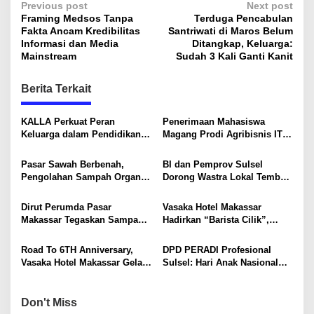
P
Previous post
Next post
Framing Medsos Tanpa
Terduga Pencabulan
o
Fakta Ancam Kredibilitas
Santriwati di Maros Belum
s
Informasi dan Media
Ditangkap, Keluarga:
Mainstream
Sudah 3 Kali Ganti Kanit
t
n
Berita Terkait
a
v
KALLA Perkuat Peran
Penerimaan Mahasiswa
Keluarga dalam Pendidikan
Magang Prodi Agribisnis ITP
i
Anak Lewat Program Little
di BBPP Batangkaluku,
Explorers
Perkuat Kompetensi Lewat
g
Pasar Sawah Berbenah,
BI dan Pemprov Sulsel
Program MBKM
Pengolahan Sampah Organik
Dorong Wastra Lokal Tembus
a
Mandiri Mulai Disiapkan
Pasar Nasional hingga
t
Mancanegara
Dirut Perumda Pasar
Vasaka Hotel Makassar
i
Makassar Tegaskan Sampah
Hadirkan “Barista Cilik”,
Organik Wajib Dikelola,
Edukasi Kreatif Yang Seru
o
Bukan Dibuang ke TPA
Untuk Anak-Anak
Road To 6TH Anniversary,
DPD PERADI Profesional
n
Vasaka Hotel Makassar Gelar
Sulsel: Hari Anak Nasional
CSR Bersama TK Pelita
Harus Menjadi Momentum
Kasih, Tebar Kebahagiaan
Memastikan Hak Anak
Untuk Anak-Anak
Terpenuhi
Don't Miss