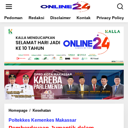
S
k
i
Pedoman
Redaksi
Disclaimer
Kontak
Privacy Policy
p
t
o
c
o
n
t
e
n
t
Homepage
/
Kesehatan
P
e
Poltekkes Kemenkes Makassar
m
b