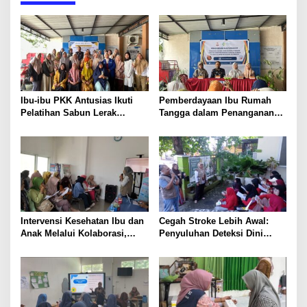
Ibu-ibu PKK Antusias Ikuti
Pemberdayaan Ibu Rumah
Pelatihan Sabun Lerak
Tangga dalam Penanganan
Ramah Lingkungan di
Kasus Diare Melalui
Kelurahan Banta-Bantaeng
Pemanfaatan Kayu Secang di
Kelurahan Banta-Bantaeng
Intervensi Kesehatan Ibu dan
Cegah Stroke Lebih Awal:
Anak Melalui Kolaborasi,
Penyuluhan Deteksi Dini
Puskesmas dan Lembaga
untuk Kelompok Prolanis di
Masyarakat, Swasta di
Puskesmas Mangasa
Kelurahan Mangasa
Makassar
Kecamatan Tamalate