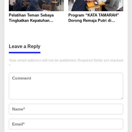
Pelatihan Teman Sebaya
Program “KATA TAMARAH”
Tingkatkan Kepatuhan
Dorong Remaja Putri di
Konsumsi Tablet Tambah
Makassar Patuh Konsumsi
Darah pada Remaja Putri di
Tablet Tambah Darah
Makassar
Leave a Reply
Your email address will not be published.
Required fields are marked
*