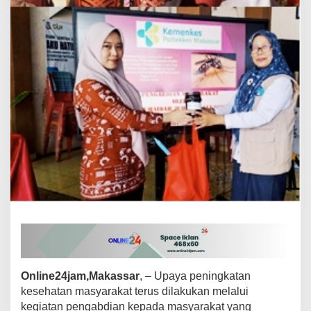
e
n
d
a
l
i
a
n
P
o
p
u
l
a
s
i
N
y
a
m
u
k
Online24jam,Makassar
, – Upaya peningkatan
A
kesehatan masyarakat terus dilakukan melalui
e
kegiatan pengabdian kepada masyarakat yang
d