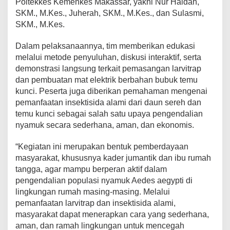
Poltekkes Kemenkes Makassar, yakni Nur Haidah,
n
SKM., M.Kes., Juherah, SKM., M.Kes., dan Sulasmi,
L
SKM., M.Kes.
a
r
Dalam pelaksanaannya, tim memberikan edukasi
v
i
melalui metode penyuluhan, diskusi interaktif, serta
t
demonstrasi langsung terkait pemasangan larvitrap
r
dan pembuatan mat elektrik berbahan bubuk temu
a
kunci. Peserta juga diberikan pemahaman mengenai
p
d
pemanfaatan insektisida alami dari daun sereh dan
i
temu kunci sebagai salah satu upaya pengendalian
K
nyamuk secara sederhana, aman, dan ekonomis.
e
l
“Kegiatan ini merupakan bentuk pemberdayaan
u
r
masyarakat, khususnya kader jumantik dan ibu rumah
a
tangga, agar mampu berperan aktif dalam
h
pengendalian populasi nyamuk Aedes aegypti di
a
lingkungan rumah masing-masing. Melalui
n
pemanfaatan larvitrap dan insektisida alami,
B
a
masyarakat dapat menerapkan cara yang sederhana,
n
aman, dan ramah lingkungan untuk mencegah