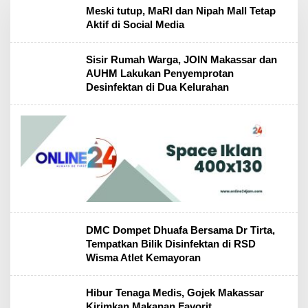
O
Meski tutup, MaRI dan Nipah Mall Tetap
n
Aktif di Social Media
l
i
n
Sisir Rumah Warga, JOIN Makassar dan
e
AUHM Lakukan Penyemprotan
2
4
Desinfektan di Dua Kelurahan
j
a
m
DMC Dompet Dhuafa Bersama Dr Tirta,
Tempatkan Bilik Disinfektan di RSD
Wisma Atlet Kemayoran
Hibur Tenaga Medis, Gojek Makassar
Kirimkan Makanan Favorit