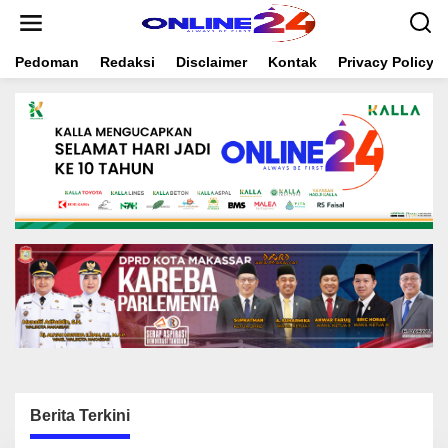
S
k
i
Pedoman
Redaksi
Disclaimer
Kontak
Privacy Policy
p
t
o
c
o
n
t
e
n
t
Berita Terkini