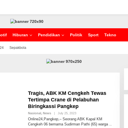
otif
Hiburan
Pendidikan
Politik
Sport
Tekno
024
Sepakbola
Tragis, ABK KM Cengkeh Tewas
Tertimpa Crane di Pelabuhan
Biringkassi Pangkep
Nasional
,
News
|
July 25, 2023
B
Y
Online24,Pangkep,– Seorang ABK Kapal KM
A
Cengkeh 06 bernama Sudirman Pathi (65) warga
N