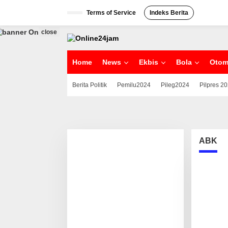
S
Terms of Service
Indeks Berita
k
i
p
close
t
o
c
Home
News
Ekbis
Bola
Otom
o
n
Berita Politik
Pemilu2024
Pileg2024
Pilpres 2
t
e
n
t
ABK