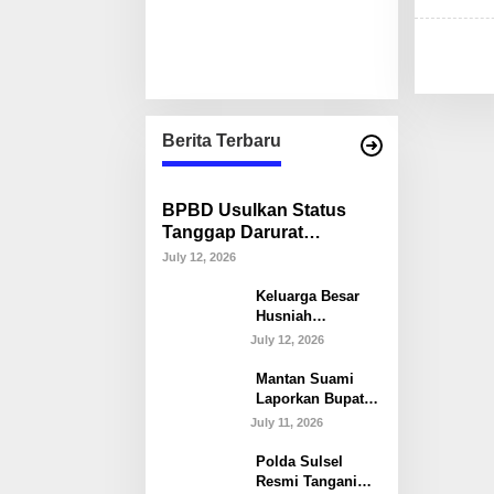
Berita Terbaru
BPBD Usulkan Status
Tanggap Darurat
Kekeringan di Makassar,
July 12, 2026
Puluhan Ribu Warga
Keluarga Besar
Mulai Krisis Air Bersih
Husniah
Talenrang
July 12, 2026
Tegaskan Tak
Akan Campuri
Mantan Suami
Polemik dan
Laporkan Bupati
Proses Hukum
Gowa ke Polda
July 11, 2026
Sulsel, Singgung
Dugaan
Polda Sulsel
Keterangan Palsu
Resmi Tangani