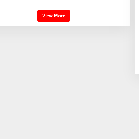
D
H
I
K
View More
A
I
D
R
I
S
B
D