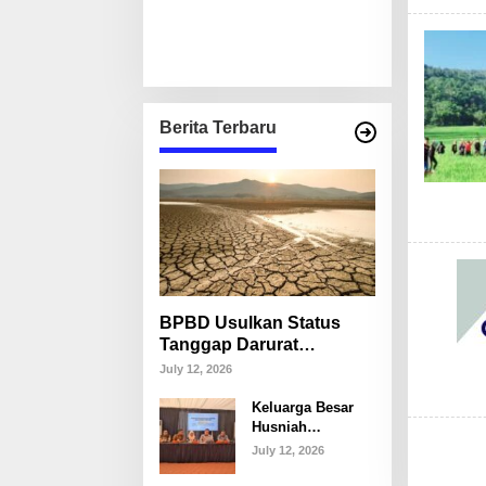
Berita Terbaru
BPBD Usulkan Status
Tanggap Darurat
Kekeringan di Makassar,
July 12, 2026
Puluhan Ribu Warga
Keluarga Besar
Mulai Krisis Air Bersih
Husniah
Talenrang
July 12, 2026
Tegaskan Tak
Akan Campuri