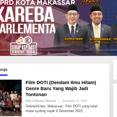
onjo
Film DOTI (Dendam Ilmu Hitam)
Genre Baru Yang Wajib Jadi
Tontonan
Film & Musik
,
Hiburan
|
December 12, 2023
B
Y
Online24Jam, Makassar,- Film DOTI yang telah
I
mulai syuting sejak 6 Desember 2023,
D
R