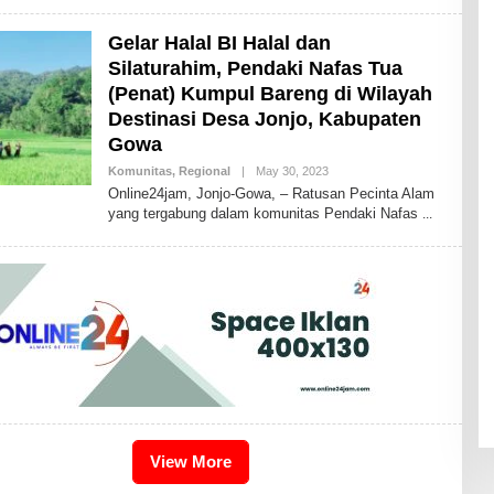
I
S
Gelar Halal BI Halal dan
2
4
Silaturahim, Pendaki Nafas Tua
(Penat) Kumpul Bareng di Wilayah
Destinasi Desa Jonjo, Kabupaten
Gowa
Komunitas
,
Regional
|
May 30, 2023
B
Y
Online24jam, Jonjo-Gowa, – Ratusan Pecinta Alam
I
yang tergabung dalam komunitas Pendaki Nafas
D
R
I
S
2
4
View More