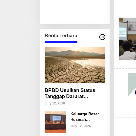
Berita Terbaru
BPBD Usulkan Status
Tanggap Darurat
Kekeringan di Makassar,
July 12, 2026
Puluhan Ribu Warga
Keluarga Besar
Mulai Krisis Air Bersih
Husniah
Talenrang
July 12, 2026
Tegaskan Tak
Akan Campuri