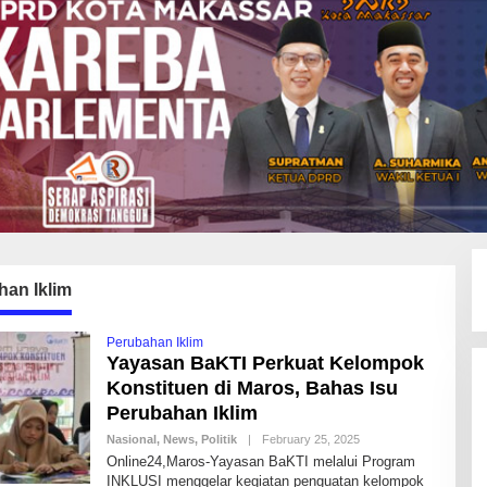
an Iklim
Perubahan Iklim
Yayasan BaKTI Perkuat Kelompok
Konstituen di Maros, Bahas Isu
Perubahan Iklim
Nasional
,
News
,
Politik
|
February 25, 2025
B
Y
Online24,Maros-Yayasan BaKTI melalui Program
N
INKLUSI menggelar kegiatan penguatan kelompok
O