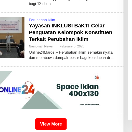
bagi 12 desa
O
R
R
A
Perubahan Iklim
H
M
Yayasan INKLUSI BaKTI Gelar
A
Penguatan Kelompok Konstituen
Terkait Perubahan Iklim
Nasional
,
News
|
February 5, 2025
B
Y
Online24Maros,– Perubahan iklim semakin nyata
N
dan membawa dampak besar bagi kehidupan di
O
O
R
R
A
H
M
A
View More